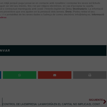
ar-un mitjà perquè pugui posar-se en contacte amb nosaltres i contestar les seves sol·licituds
guin ser del seu interès, fins i tot per mitjans electrònics, en cas d'acceptar la casella
al o contractual mantinguda amb vostè i l'interès legítim de Delvy.
Destinataris:
La informació
s proveïdors que ens ajuden en la prestació dels serveis.
Drets:
Podeu retirar el seu
ió, i / o portabilitat de les seves dades a l'adreça de correu electrònic info@delvy.es.
Informació
vadesa
NVIAR
SIGUIENTE
RAMOS EN UN ABOGADO QUE ESTÉ AL DÍA EN UN ENTORNO TAN CAMBIANTE»
CONTROL DE LA EMPRESA: LA MAYORÍA EN EL CAPITAL NO IMPLICA EL CONTROL DE LA STARTUP