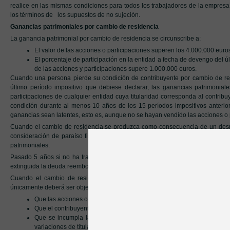
realice en las mismas condiciones para todos los trabajadores de la empre
los términos de los supuestos de no sujeción.
Ganancias patrimoniales por cambio de residencia
La ganancia patrimonial por cambio de residencia se circunscribe a:
El valor de las acciones o participaciones superen los 4.000.000 euro
El porcentaje de participación en la entidad a fecha de devengo del ú
de las acciones y participaciones supere 1.000.000 euros.
Cuando una persona pierde su condición de contribuyente por cambio de r
último período impositivo que debiese declarar, las ganancias patrimonial
participaciones de cualquier entidad cuya titularidad corresponda al contrib
condición durante al menos 10 años de los 15 períodos impositivos anterior
ganancias sean latentes, esto es, aunque no se hayan vendido las acciones o 
Cuando el cambio de residencia se produzca como consecuencia de un despla
consideración de paraíso fiscal, previa solicitud del contribuyente, se podr
patrimoniales.
Pasado 5 años si no ha trasmitido las acciones o participaciones y vuelve
extinguida la deuda reembolsando la deuda y los intereses. Si no vuelve a Espa
Cuando el cambio de residencia se produce a
otro estado miembro de
únicamente deberá ser objeto de autoliquidación en España cuando en el plazo 
Que las acciones o participaciones se transmitan intervivos.
Que el contribuyente pierda la condición de residente en la UE o Es
Que se incumpla la obligación de comunicación de la ganancia patri
variaciones de titularidad de las participaciones o acciones.