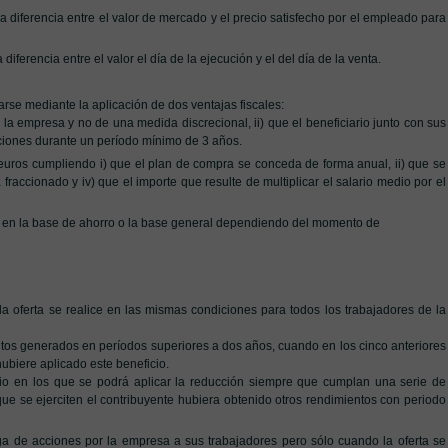
la diferencia entre el valor de mercado y el precio satisfecho por el empleado para
iferencia entre el valor el día de la ejecución y el del día de la venta.
rse mediante la aplicación de dos ventajas fiscales:
e la empresa y no de una medida discrecional, ii) que el beneficiario junto con sus
ciones durante un período mínimo de 3 años.
uros cumpliendo i) que el plan de compra se conceda de forma anual, ii) que se
raccionado y iv) que el importe que resulte de multiplicar el salario medio por el
an en la base de ahorro o la base general dependiendo del momento de
a oferta se realice en las mismas condiciones para todos los trabajadores de la
tos generados en períodos superiores a dos años, cuando en los cinco anteriores
hubiere aplicado este beneficio.
rio en los que se podrá aplicar la reducción siempre que cumplan una serie de
que se ejerciten el contribuyente hubiera obtenido otros rendimientos con periodo
ga de acciones por la empresa a sus trabajadores pero sólo cuando la oferta se