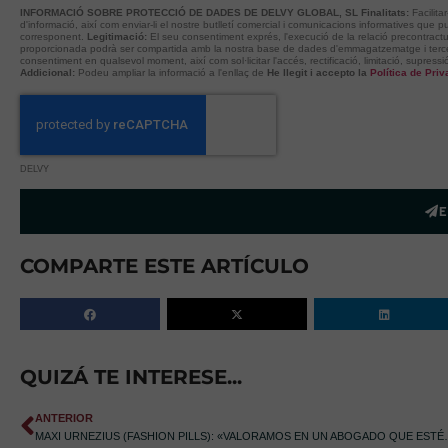
INFORMACIÓ SOBRE PROTECCIÓ DE DADES DE DELVY GLOBAL, SL
Finalitats:
Facilit
d'informació, així com enviar-li el nostre butlletí comercial i comunicacions informatives que pu
corresponent.
Legitimació:
El seu consentiment exprés, l'execució de la relació precontractu
proporcionada podrà ser compartida amb la nostra base de dades d'emmagatzematge i tercer
consentiment en qualsevol moment, així com sol·licitar l'accés, rectificació, limitació, supress
Addicional:
Podeu ampliar la informació a l'enllaç de
He llegit i accepto la
Política de Pri
DELVY
E
COMPARTE ESTE ARTÍCULO
QUIZÁ TE INTERESE...
ANTERIOR
MAXI URNEZIUS (FASHION PILLS): «VALO