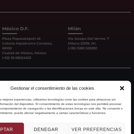
México D.F.
Milán
Plaza Popocatépetl 45
Via Jacopo Dal Verme, 7
Colonia Hipódromo Condesa,
Milano 20159, MI.
06100
(+39) 0283 520290
Ciudad de México, México
(+52) 55 68024023
Gestionar el consentimiento de las cookies
as mejores experiencias, utilizamos tecnologías como las cookies para almacenar y/o
nformación del dispositivo. El consentimiento de estas tecnologías nos permitirá procesar
comportamiento de navegación o las identificaciones únicas en este sitio. No consentir o
sentimiento, puede afectar negativamente a ciertas características y funciones.
EPTAR
DENEGAR
VER PREFERENCIAS