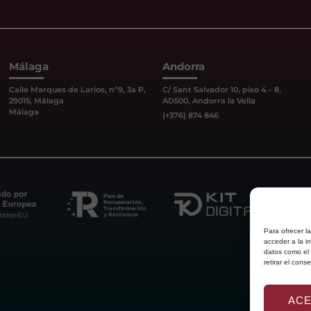
Málaga
Andorra
Calle Marques de Larios, nº9, 3a P,
C/ Sant Salvador 10, piso 4 – 8,
29015, Málaga
AD500, Andorra la Vella
Málaga
(+376) 874 846
Para ofrecer l
acceder a la i
datos como el 
retirar el con
AC