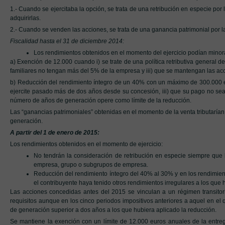
1.- Cuando se ejercitaba la opción, se trata de una retribución en especie por 
adquirirlas.
2.- Cuando se venden las acciones, se trata de una ganancia patrimonial por la d
Fiscalidad hasta el 31 de diciembre 2014:
Los rendimientos obtenidos en el momento del ejercicio podían minora
a) Exención de 12.000 cuando i) se trate de una política retributiva general d
familiares no tengan más del 5% de la empresa y iii) que se mantengan las ac
b) Reducción del rendimiento íntegro de un 40% con un máximo de 300.000 e
ejercite pasado más de dos años desde su concesión, iii) que su pago no sea f
número de años de generación opere como límite de la reducción.
Las “ganancias patrimoniales” obtenidas en el momento de la venta tributarí
generación.
A partir del 1 de enero de 2015:
Los rendimientos obtenidos en el momento de ejercicio:
No tendrán la consideración de retribución en especie siempre que l
empresa, grupo o subgrupos de empresa.
Reducción del rendimiento íntegro del 40% al 30% y en los rendimien
el contribuyente haya tenido otros rendimientos irregulares a los que 
Las acciones concedidas antes del 2015 se vinculan a un régimen transito
requisitos aunque en los cinco periodos impositivos anteriores a aquel en el 
de generación superior a dos años a los que hubiera aplicado la reducción.
Se mantiene la exención con un límite de 12.000 euros anuales de la entre