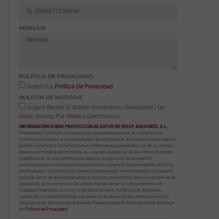
MENSAJE
POLÍTICA DE PRIVACIDAD
Acepto La
Política De Privacidad
BOLETÍN DE NOTICIAS
Acepto Recibir El Boletín Informativo (Newsletter) De
Delvy, Incluso Por Medios Electrónicos
INFORMACIÓN SOBRE PROTECCIÓN DE DATOS DE DELVY ASESORES, S.L.
Finalidades: Facilitarle un medio para que pueda ponerse en contacto con
nosotros y contestar a sus solicitudes de información, así como enviarle nuestro
boletín comercial y comunicaciones informativas que puedan ser de su interés,
incluso por medios electrónicos, en caso de aceptar la casilla correspondiente.
Legitimación: Su consentimiento expreso, la ejecución de la relación
precontractual o contractual mantenida con usted y el interés legítimo de Delvy.
Destinatarios: La información proporcionada podrá ser compartida con nuestra
base de datos de almacenamiento y terceros proveedores que nos ayudan en la
prestación de los servicios. Derechos: Puede retirar su consentimiento en
cualquier momento, así como solicitar el acceso, rectificación, limitación,
supresión, y/o portabilidad de sus datos en la dirección de correo electrónico
info@delvy.es. Información Adicional: Puede ampliar la información en el enlace
de
Política de Privacidad
.