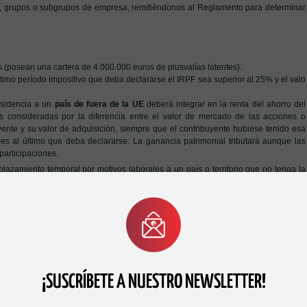
sa, grupos o subgrupos de empresa, remitiéndonos al Reglamento para determinar
s (posean una cartera de 4.000.000 euros de plusvalías latentes).
ltimo período impositivo que deba declararse el IRPF sea superior al 25% y el valo
esidencia a un
país de fuera de la UE
deberá integrar en la renta del ahorro del
es consideradas por la diferencia entre el valor de mercado de las acciones o
uyente y su valor de adquisición, siempre que el contribuyente hubiese tenido esa
es al último que deba declararse. La ganancia patrimonial tributará aunque las
participaciones.
zamiento temporal por motivos laborales a un país o territorio que no tenga la
á aplazar por la Administración Tributaria el pago de la deuda de estas ganancias
 a España, adquiriendo la condición de contribuyente de IRPF de nuevo, quedará
ña estará obligado a tributar.
 la Unión Europa o del Espacio Económico Europeo
la ganancia patrimonial
de diez ejercicios siguientes concurra alguna de las siguientes circunstancias:
¡SUSCRÍBETE A NUESTRO NEWSLETTER!
pacio Económico Europeo.
monial puesta de manifiesto, del estado de la nueva residencia fiscal o de las