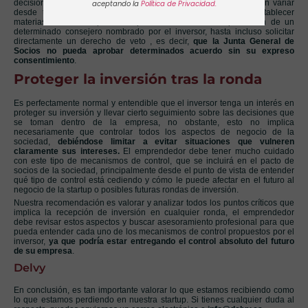
decisiones de la empresa. Estos mecanismos de control, pueden variar
aceptando la
Política de Privacidad.
desde tener un puesto en el consejo de administración, establecer
materias reservadas para las que sea necesario la aprobación de un
determinado consejero nombrado por el inversor, hasta incluso solicitar
directamente un derecho de veto , es decir,
que la Junta General de
Socios no pueda aprobar determinados acuerdo sin su expreso
consentimiento
.
Proteger la inversión tras la ronda
Es perfectamente normal y entendible que el inversor tenga un interés en
proteger su inversión y llevar cierto seguimiento sobre las decisiones que
se toman dentro de la empresa, no obstante, esto no implica
necesariamente que controlar todos los aspectos de negocio de la
sociedad,
debiéndose limitar a evitar situaciones que vulneren
claramente sus intereses.
El emprendedor debe tener mucho cuidado
con este tipo de mecanismos de control, que se incluirá en el pacto de
socios de la sociedad, principalmente desde el punto de vista de entender
qué tipo de control está cediendo y cómo le puede afectar en el futuro al
negocio de la startup o posibles futuras rondas de inversión.
Nuestra recomendación es valorar y analizar todos los puntos críticos que
implica la recepción de inversión en cualquier ronda, el emprendedor
debe revisar estos aspectos y buscar asesoramiento profesional para que
pueda entender cada uno de los mecanismos de control propuestos por el
inversor,
ya que podría estar entregando el control absoluto del futuro
de su empresa
.
Delvy
En conclusión, es tan importante valorar lo que estamos recibiendo como
lo que estamos perdiendo en nuestra startup. Si tienes cualquier duda al