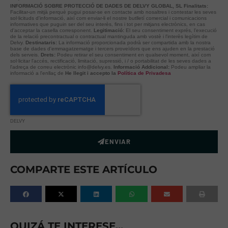
INFORMACIÓ SOBRE PROTECCIÓ DE DADES DE DELVY GLOBAL, SL
Finalitats:
Facilitar-un mitjà perquè pugui posar-se en contacte amb nosaltres i contestar les seves
sol·licituds d'informació, així com enviar-li el nostre butlletí comercial i comunicacions
informatives que puguin ser del seu interès, fins i tot per mitjans electrònics, en cas
d'acceptar la casella corresponent.
Legitimació:
El seu consentiment exprés, l'execució
de la relació precontractual o contractual mantinguda amb vostè i l'interès legítim de
Delvy.
Destinataris:
La informació proporcionada podrà ser compartida amb la nostra
base de dades d'emmagatzematge i tercers proveïdors que ens ajuden en la prestació
dels serveis.
Drets:
Podeu retirar el seu consentiment en qualsevol moment, així com
sol·licitar l'accés, rectificació, limitació, supressió, i / o portabilitat de les seves dades a
l'adreça de correu electrònic info@delvy.es.
Informació Addicional:
Podeu ampliar la
informació a l'enllaç de
He llegit i accepto la
Política de Privadesa
DELVY
ENVIAR
COMPARTE ESTE ARTÍCULO
QUIZÁ TE INTERESE...