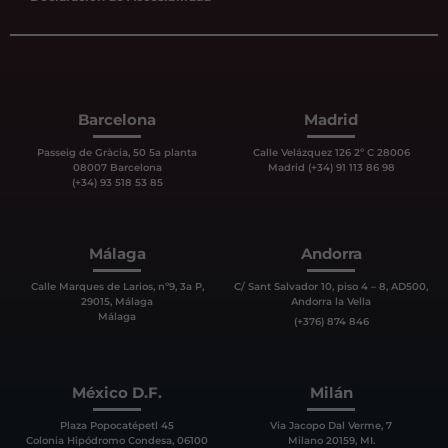
Barcelona
Madrid
Passeig de Gràcia, 50 5a planta
Calle Velázquez 126 2º C 28006
08007 Barcelona
Madrid (+34) 91 113 86 98
(+34) 93 518 53 85
Málaga
Andorra
Calle Marques de Larios, nº9, 3a P,
C/ Sant Salvador 10, piso 4 – 8, AD500,
29015, Málaga
Andorra la Vella
Málaga
(+376) 874 846
México D.F.
Milán
Plaza Popocatépetl 45
Via Jacopo Dal Verme, 7
Colonia Hipódromo Condesa, 06100
Milano 20159, MI.