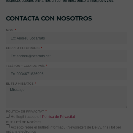
respecto, puedes enviarnos un correo electrónico a
info@delvy.es.
CONTACTA CON NOSOTROS
NOM
CORREU ELECTRÒNIC
TELÈFON + CODI DE PAÍS
EL TEU MISSATGE
POLÍTICA DE PRIVACITAT
He llegit i accepto l
Política de Privacitat
BUTLLETÍ DE NOTÍCIES
Accepto rebre el butlletí informatiu (Newsletter) de Delvy, fins i tot per
mitjans electrònics