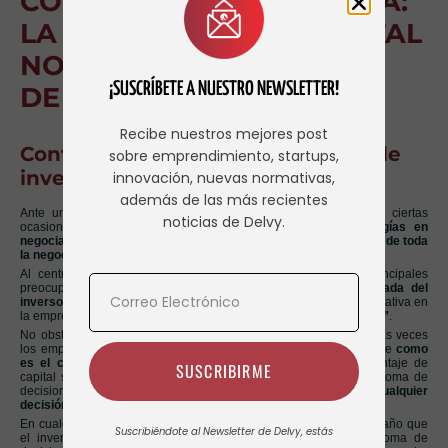
CONTROL DE LA EMPRESA:
LA MAYORÍA EN EL CAPITAL
NO IMPLICA EL CONTROL
¡SUSCRÍBETE A NUESTRO NEWSLETTER!
DE LA STARTUP
Recibe nuestros mejores post
Control de la empresa tras ronda de
sobre emprendimiento, startups,
inversión
innovación, nuevas normativas,
además de las más recientes
Ante una primera ronda de inversión, hemos notado que, en ciertas
noticias de Delvy.
ocasiones,
el equipo emprendedor suele centrar sus energías en
negociar la valoración de la empresa como el punto más crítico de toda
la negociación
.
Al centrarse en la valoración de la empresa, una de sus principales
preocupaciones es la
dilución que podrían sufrir con la entrada del
inversor
con el objetivo de mantener siempre una mayoría significativa en
la empresa que les garantice
“no perder el control de la sociedad”
.
No obstante, en este tipo de negociaciones, creemos que muchas veces
los emprendedores suelen pasar por alto un tema muy importante
como
es el control de la empresa
. Mantener la mayoría del porcentaje de
SUSCRIBIRME
capital social de una sociedad que da derecho a voto para la toma de
decisiones,
no siempre implica tener el control para adoptar cualquier
decisión
.
En cualquier ronda de ronda de inversión significativa, no es extraño que
Suscribiéndote al Newsletter de Delvy, estás
el inversor exija incluir ciertos mecanismos de control en la toma de