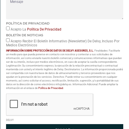
POLÍTICA DE PRIVACIDAD
Acepto La
Política De Privacidad
BOLETÍN DE NOTICIAS
Acepto Recibir El Boletín Informativo (Newsletter) De Delvy, Incluso Por
Medios Electrónicos
INFORMACIÓN SOBRE PROTECCIÓN DE DATOS DE DELVY ASESORES, S.L.
Finalidades: Facilitarle
un medio para que pueda ponerse en contacto con nosotros y contestar a sus solicitudes de
información, así como enviarle nuestro boletín comercial y comunicaciones informativas que puedan
ser de su interés, incluso por medios electrónicos, en caso de aceptar la casilla correspondiente.
Legitimación: Su consentimiento expreso, la ejecución de la relación precontractual o contractual
mantenida con usted y el interés legítimo de Delvy. Destinatarios: La información proporcionada podrá
ser compartida con nuestra base de datos de almacenamiento y terceros proveedores que nos
ayudan en la prestación de los servicios. Derechos: Puede retirar su consentimiento en cualquier
momento, así como solicitar el acceso, rectificación, limitación, supresión, y/o portabilidad de sus
datos en la dirección de correo electrónico info@delvy.es. Información Adicional: Puede ampliar la
información en el enlace de
Política de Privacidad
.
DELVY