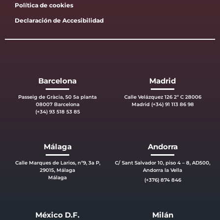
Política de cookies
Declaración de Accesibilidad
Barcelona
Madrid
Passeig de Gràcia, 50 5a planta
Calle Velázquez 126 2º C 28006
08007 Barcelona
Madrid (+34) 91 113 86 98
(+34) 93 518 53 85
Málaga
Andorra
Calle Marques de Larios, nº9, 3a P,
C/ Sant Salvador 10, piso 4 – 8, AD500,
29015, Málaga
Andorra la Vella
Málaga
(+376) 874 846
México D.F.
Milán