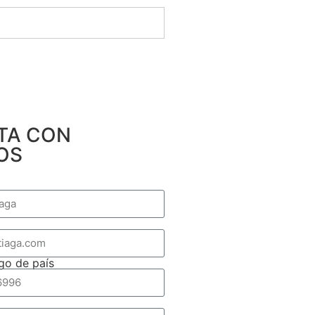
TA CON
OS
go de país