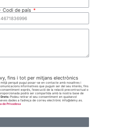
+ Codi de país
y, fins i tot per mitjans electrònics
n mitjà perquè pugui posar-se en contacte amb nosaltres i
 i comunicacions informatives que puguin ser del seu interès, fins
 consentiment exprés, l'execució de la relació precontractual o
proporcionada podrà ser compartida amb la nostra base de
.
Drets:
Podeu retirar el seu consentiment en qualsevol
les seves dades a l'adreça de correu electrònic info@delvy.es.
ca de Privadesa