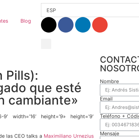
ESP
ntes
Blog
CONTAC
NOSOTR
Pills):
Nombre
gado que esté
an cambiante»
Email
Teléfono + Códi
6-9′ width=’16’ height=’9» height=’9′
Mensaje
de las CEO talks a
Maximiliano Urnezius