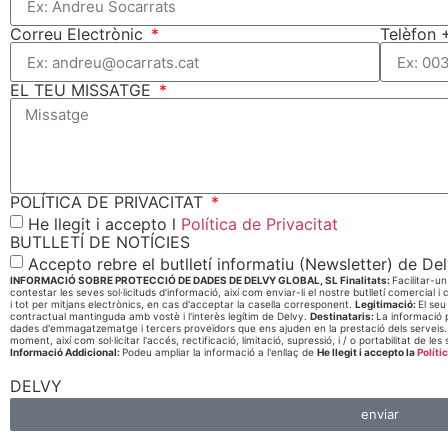
Correu Electrònic
Telèfon 
EL TEU MISSATGE
POLÍTICA DE PRIVACITAT
He llegit i accepto l
Política de Privacitat
BUTLLETÍ DE NOTÍCIES
Accepto rebre el butlletí informatiu (Newsletter) de Delv
INFORMACIÓ SOBRE PROTECCIÓ DE DADES DE DELVY GLOBAL, SL
Finalitats:
Facilitar-u
contestar les seves sol·licituds d'informació, així com enviar-li el nostre butlletí comercial
i tot per mitjans electrònics, en cas d'acceptar la casella corresponent.
Legitimació:
El seu
contractual mantinguda amb vostè i l'interès legítim de Delvy.
Destinataris:
La informació 
dades d'emmagatzematge i tercers proveïdors que ens ajuden en la prestació dels serveis
moment, així com sol·licitar l'accés, rectificació, limitació, supressió, i / o portabilitat de 
Informació Addicional:
Podeu ampliar la informació a l'enllaç de
He llegit i accepto la
Políti
DELVY
enviar