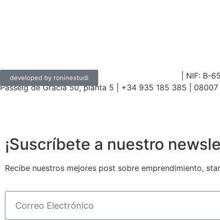
DELVY
GLOBAL
, SL
|
ABOGADOS BARCELONA
| NIF: B-6
developed by roninestudi
Passeig de Gràcia 50, planta 5 | +34 935 185 385 | 080
¡Suscríbete a nuestro newsle
Recibe nuestros mejores post sobre emprendimiento, star