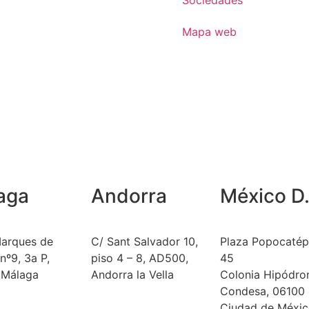
Mapa web
aga
Andorra
México D.
Marques de
C/ Sant Salvador 10,
Plaza Popocatép
 nº9, 3a P,
piso 4 – 8, AD500,
45
 Málaga
Andorra la Vella
Colonia Hipódr
a
Condesa, 06100
(+376) 874 846
Ciudad de Méxic