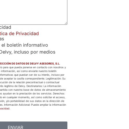
acidad
tica de Privacidad
as
 el boletín informativo
Delvy, incluso por medios
ECCIÓN DE DATOS DE DELVY ASESORES, S.L.
edio para que pueda ponerse en contacto con nosotros y
 información, así como enviarle nuestro boletín
formativas que puedan ser de su interés, incluso por
de aceptar la casilla correspondiente. Legitimación: Su
cución de la relación precontractual o contractual
és legítimo de Delvy. Destinatarios: La información
partida con nuestra base de datos de almacenamiento
s ayudan en la prestación de los servicios. Derechos:
to en cualquier momento, así como solicitar el acceso,
esión, y/o portabilidad de sus datos en la dirección de
es. Información Adicional: Puede ampliar la información
ivacidad
.
ENVIAR