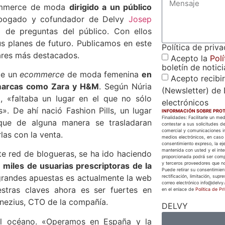
ecommerce de moda
dirigido a un público
 abogado y cofundador de Delvy
Josep
de preguntas del público. Con ellos
us planes de futuro. Publicamos en este
Política de priv
lares más destacados.
Acepto la
Polí
boletín de notici
 de un
ecommerce
de moda femenina
en
Acepto recibir
marcas como Zara y H&M
. Según Núria
(Newsletter) de 
p, «faltaba un lugar en el que no sólo
electrónicos
». De ahí nació Fashion Pills, un lugar
INFORMACIÓN SOBRE PROT
Finalidades: Facilitarle un m
 que de alguna manera se trasladaran
contestar a sus solicitudes de
comercial y comunicaciones in
las con la venta.
medios electrónicos, en caso 
consentimiento expreso, la eje
mantenida con usted y el inter
te red de blogueras, se ha ido haciendo
proporcionada podrá ser com
y terceros proveedores que no
 miles de usuarias prescriptoras de la
Puede retirar su consentimien
 grandes apuestas es actualmente la web
rectificación, limitación, supr
correo electrónico info@delvy.
stras claves ahora es ser fuertes en
en el enlace de
Política de Pr
rnezius, CTO de la compañía.
DELVY
el océano. «Operamos en España y la