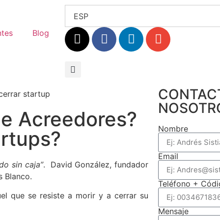
ESP
ntes
Blog
CONTAC
NOSOTR
de Acreedores?
Nombre
artups?
Email
do sin caja”
. David González, fundador
s Blanco.
Teléfono + Códi
l que se resiste a morir y a cerrar su
Mensaje