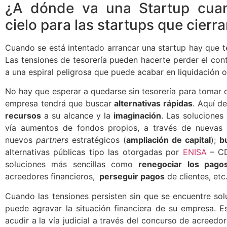
¿A dónde va una Startup cua
cielo para las startups que cierr
Cuando se está intentado arrancar una startup hay que te
Las tensiones de tesorería pueden hacerte perder el cont
a una espiral peligrosa que puede acabar en liquidación 
No hay que esperar a quedarse sin tesorería para tomar d
empresa tendrá que buscar
alternativas rápidas
. Aquí d
recursos
a su alcance y la
imaginación
. Las soluciones 
vía aumentos de fondos propios, a través de nuevas 
nuevos
partners
estratégicos (
ampliación de capital
);
b
alternativas públicas tipo las otorgadas por
ENISA
– CD
soluciones más sencillas como
renegociar los pago
acreedores financieros,
perseguir pagos
de clientes, etc
Cuando las tensiones persisten sin que se encuentre soluc
puede agravar la situación financiera de su empresa. E
acudir a la vía judicial a través del concurso de acreedor