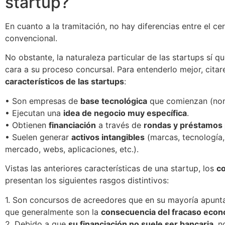
startup?
En cuanto a la tramitación, no hay diferencias entre el c
convencional.
No obstante, la naturaleza particular de las startups sí q
cara a su proceso concursal. Para entenderlo mejor, cita
característicos de las startups
:
• Son empresas de
base tecnológica
que comienzan (no
• Ejecutan una
idea de negocio muy específica
.
• Obtienen
financiación
a través de
rondas y préstamos p
• Suelen generar
activos intangibles
(marcas, tecnología,
mercado, webs, aplicaciones, etc.).
Vistas las anteriores características de una startup, los
co
presentan los siguientes rasgos distintivos:
1. Son concursos de acreedores que en su mayoría apuntan
que generalmente son la
consecuencia del fracaso econ
2. Debido a que
su financiación no suele ser bancaria
, n