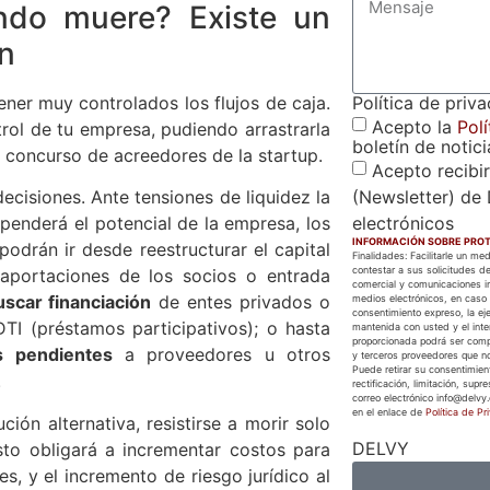
ndo muere? Existe un
an
Política de priv
ner muy controlados los flujos de caja.
Acepto la
Polí
rol de tu empresa, pudiendo arrastrarla
boletín de notici
o concurso de acreedores de la startup.
Acepto recibir
(Newsletter) de 
ecisiones. Ante tensiones de liquidez la
electrónicos
ependerá el potencial de la empresa, los
INFORMACIÓN SOBRE PROT
podrán ir desde reestructurar el capital
Finalidades: Facilitarle un m
contestar a sus solicitudes de
aportaciones de los socios o entrada
comercial y comunicaciones in
uscar financiación
de entes privados o
medios electrónicos, en caso 
consentimiento expreso, la eje
TI (préstamos participativos); o hasta
mantenida con usted y el inter
proporcionada podrá ser com
s pendientes
a proveedores u otros
y terceros proveedores que no
Puede retirar su consentimien
.
rectificación, limitación, supr
correo electrónico info@delvy.
en el enlace de
Política de Pr
ión alternativa, resistirse a morir solo
DELVY
sto obligará a incrementar costos para
es, y el incremento de riesgo jurídico al