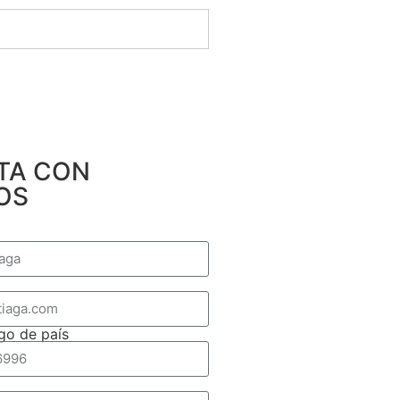
TA CON
OS
go de país