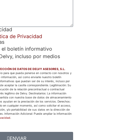
acidad
tica de Privacidad
as
 el boletín informativo
Delvy, incluso por medios
ECCIÓN DE DATOS DE DELVY ASESORES, S.L.
edio para que pueda ponerse en contacto con nosotros y
 información, así como enviarle nuestro boletín
formativas que puedan ser de su interés, incluso por
de aceptar la casilla correspondiente. Legitimación: Su
cución de la relación precontractual o contractual
és legítimo de Delvy. Destinatarios: La información
partida con nuestra base de datos de almacenamiento
s ayudan en la prestación de los servicios. Derechos:
to en cualquier momento, así como solicitar el acceso,
esión, y/o portabilidad de sus datos en la dirección de
es. Información Adicional: Puede ampliar la información
ivacidad
.
ENVIAR