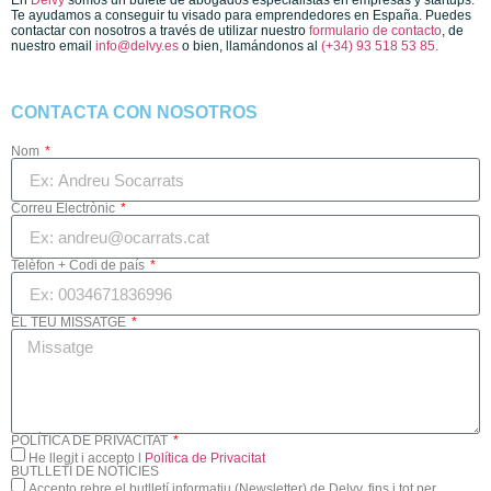
En
Delvy
somos un bufete de abogados especialistas en empresas y startups.
Te ayudamos a conseguir tu visado para emprendedores en España. Puedes
contactar con nosotros a través de utilizar nuestro
formulario de contacto
, de
nuestro email
info@delvy.es
o bien, llamándonos al
(+34) 93 518 53 85.
CONTACTA CON NOSOTROS
Nom
Correu Electrònic
Telèfon + Codi de país
EL TEU MISSATGE
POLÍTICA DE PRIVACITAT
He llegit i accepto l
Política de Privacitat
BUTLLETÍ DE NOTÍCIES
Accepto rebre el butlletí informatiu (Newsletter) de Delvy, fins i tot per