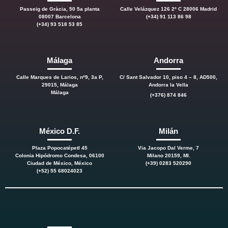
Passeig de Gràcia, 50 5a planta
Calle Velázquez 126 2º C 28006 Madrid
08007 Barcelona
(+34) 91 113 86 98
(+34) 93 518 53 85
Málaga
Andorra
Calle Marques de Larios, nº9, 3a P,
C/ Sant Salvador 10, piso 4 – 8, AD500,
29015, Málaga
Andorra la Vella
Málaga
(+376) 874 846
México D.F.
Milán
Plaza Popocatépetl 45
Via Jacopo Dal Verme, 7
Colonia Hipódromo Condesa, 06100
Milano 20159, MI.
Ciudad de México, México
(+39) 0283 520290
(+52) 55 68024023