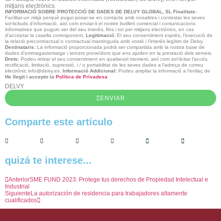
mitjans electrònics
INFORMACIÓ SOBRE PROTECCIÓ DE DADES DE DELVY GLOBAL, SL
Finalitats:
Facilitar-un mitjà perquè pugui posar-se en contacte amb nosaltres i contestar les seves
sol·licituds d'informació, així com enviar-li el nostre butlletí comercial i comunicacions
informatives que puguin ser del seu interès, fins i tot per mitjans electrònics, en cas
d'acceptar la casella corresponent.
Legitimació:
El seu consentiment exprés, l'execució de
la relació precontractual o contractual mantinguda amb vostè i l'interès legítim de Delvy.
Destinataris:
La informació proporcionada podrà ser compartida amb la nostra base de
dades d'emmagatzematge i tercers proveïdors que ens ajuden en la prestació dels serveis.
Drets:
Podeu retirar el seu consentiment en qualsevol moment, així com sol·licitar l'accés,
rectificació, limitació, supressió, i / o portabilitat de les seves dades a l'adreça de correu
electrònic info@delvy.es.
Informació Addicional:
Podeu ampliar la informació a l'enllaç de
He llegit i accepto la
Política de Privadesa
DELVY
ENVIAR
Comparte este artículo
quizá te interese...
Anterior
SME FUND 2023: Protege tus derechos de Propiedad Intelectual e
Industrial
Siguiente
La autorización de residencia para trabajadores altamente
cualificados