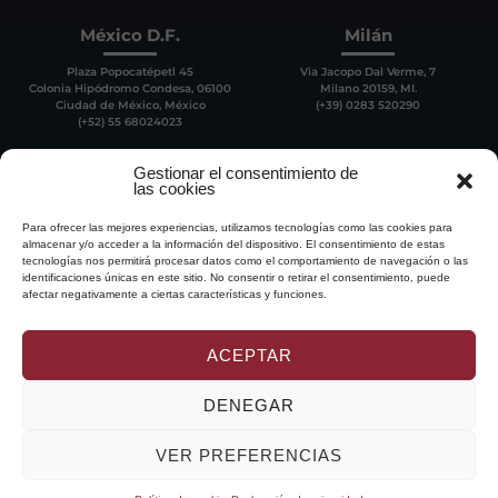
México D.F.
Milán
Plaza Popocatépetl 45
Via Jacopo Dal Verme, 7
Colonia Hipódromo Condesa, 06100
Milano 20159, MI.
Ciudad de México, México
(+39) 0283 520290
(+52) 55 68024023
Gestionar el consentimiento de
las cookies
Para ofrecer las mejores experiencias, utilizamos tecnologías como las cookies para
almacenar y/o acceder a la información del dispositivo. El consentimiento de estas
tecnologías nos permitirá procesar datos como el comportamiento de navegación o las
identificaciones únicas en este sitio. No consentir o retirar el consentimiento, puede
afectar negativamente a ciertas características y funciones.
ACEPTAR
DENEGAR
DELVY
GLOBAL
, SL
|
ABOGADOS BARCELONA
| NIF: B-65873473 | Passeig de
VER PREFERENCIAS
Gràcia 50, planta 5 | +34 935 185 385 | 08007 BARCELONA
ESP