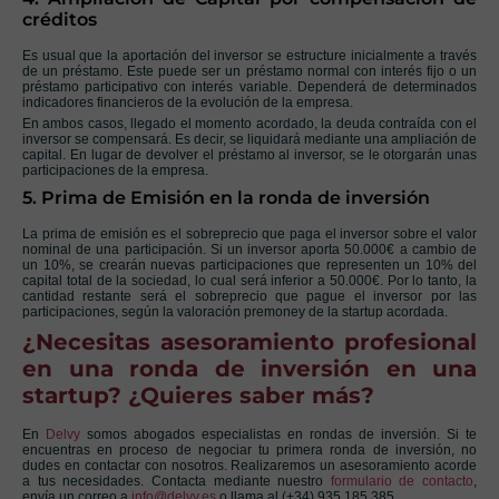
créditos
Es usual que la aportación del inversor se estructure inicialmente a través
de un préstamo. Este puede ser un préstamo normal con interés fijo o un
préstamo participativo con interés variable. Dependerá de determinados
indicadores financieros de la evolución de la empresa.
En ambos casos, llegado el momento acordado, la deuda contraída con el
inversor se compensará. Es decir, se liquidará mediante una ampliación de
capital. En lugar de devolver el préstamo al inversor, se le otorgarán unas
participaciones de la empresa.
5. Prima de Emisión en la ronda de inversión
La prima de emisión es el sobreprecio que paga el inversor sobre el valor
nominal de una participación. Si un inversor aporta 50.000€ a cambio de
un 10%, se crearán nuevas participaciones que representen un 10% del
capital total de la sociedad, lo cual será inferior a 50.000€. Por lo tanto, la
cantidad restante será el sobreprecio que pague el inversor por las
participaciones, según la valoración premoney de la startup acordada.
¿Necesitas asesoramiento profesional
en una ronda de inversión en una
startup? ¿Quieres saber más?
En
Delvy
somos abogados especialistas en rondas de inversión. Si te
encuentras en proceso de negociar tu primera ronda de inversión, no
dudes en contactar con nosotros. Realizaremos un asesoramiento acorde
a tus necesidades. Contacta mediante nuestro
formulario de contacto
,
envía un correo a
info@delvy.es
o llama al (+34) 935 185 385.