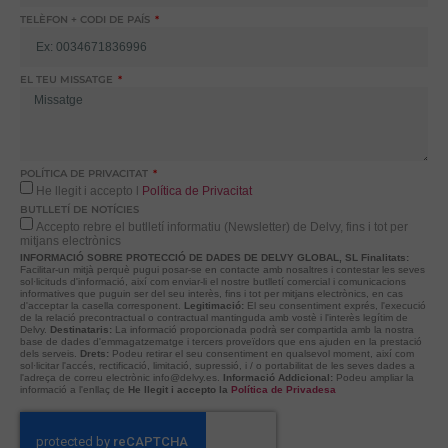
TELÈFON + CODI DE PAÍS
EL TEU MISSATGE
POLÍTICA DE PRIVACITAT
He llegit i accepto l
Política de Privacitat
BUTLLETÍ DE NOTÍCIES
Accepto rebre el butlletí informatiu (Newsletter) de Delvy, fins i tot per
mitjans electrònics
INFORMACIÓ SOBRE PROTECCIÓ DE DADES DE DELVY GLOBAL, SL
Finalitats:
Facilitar-un mitjà perquè pugui posar-se en contacte amb nosaltres i contestar les seves
sol·licituds d'informació, així com enviar-li el nostre butlletí comercial i comunicacions
informatives que puguin ser del seu interès, fins i tot per mitjans electrònics, en cas
d'acceptar la casella corresponent.
Legitimació:
El seu consentiment exprés, l'execució
de la relació precontractual o contractual mantinguda amb vostè i l'interès legítim de
Delvy.
Destinataris:
La informació proporcionada podrà ser compartida amb la nostra
base de dades d'emmagatzematge i tercers proveïdors que ens ajuden en la prestació
dels serveis.
Drets:
Podeu retirar el seu consentiment en qualsevol moment, així com
sol·licitar l'accés, rectificació, limitació, supressió, i / o portabilitat de les seves dades a
l'adreça de correu electrònic info@delvy.es.
Informació Addicional:
Podeu ampliar la
informació a l'enllaç de
He llegit i accepto la
Política de Privadesa