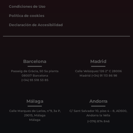
Condiciones de Uso
Política de cookies
Declaración de Accesibilidad
Barcelona
Madrid
Passeig de Gràcia, 50 5a planta
Calle Velázquez 126 2º C 28006
08007 Barcelona
Madrid (+34) 91 113 86 98
(+34) 93 518 53 85
Málaga
Andorra
Calle Marques de Larios, nº9, 3a P,
C/ Sant Salvador 10, piso 4 – 8, AD500,
29015, Málaga
Andorra la Vella
Málaga
(+376) 874 846