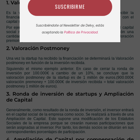
1. Valoración Premoney
SUSCRIBIRME
Es la valoración de la empresa en el momento previo a recibir la
financiación pretendida. Esta valoración no tiene nada que ver con el
capital social inicial por el cual se constituyó la sociedad.
Suscribiéndote al Newsletter de Delvy, estás
Por ejemplo, una Sociedad Limitada que se ha constituido por el capital
social mínimo (3.000€) busca en su primera ronda de inversión una
aceptando la
Política de Privacidad.
cantidad de 100.000€ a cambio de un 10%. Por tanto, su valoración
premoney es de 900.000€.
2. Valoración Postmoney
Una vez la startup ha recibido la financiación se determinará la Valoración
postmoney en función de la inversión recibida.
Siguiendo el mismo ejemplo anterior. En caso de cerrar la ronda de
inversión por 100.000€ a cambio de un 10%, se concluye que la
valoración postmoney de la startup es de 1 millón de euros.(900.000€
valoración premoney + 100.000€ de inversión recibida = total valoración
postmoney 1 millón de euros).
3. Ronda de inversión de startups y Ampliación
de Capital
Generalmente, como resultado de la ronda de inversión, el inversor entrará
en el capital social de la empresa como socio. Se realizará a través de una
Ampliación de Capital. Esto supone una modificación de los Estatutos
Sociales de la empresa porque se crearán nuevas participaciones que
serán asignadas al inversor. Por tanto, los demás socios se diluirán en sus
correspondientes porcentajes de participación.
4. Ampliación de Capital por compensación de