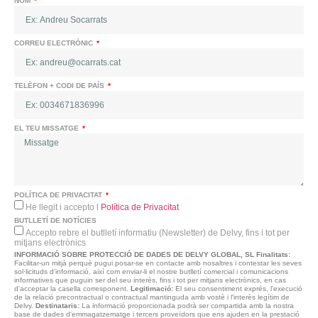
NOM
CORREU ELECTRÒNIC
TELÈFON + CODI DE PAÍS
EL TEU MISSATGE
POLÍTICA DE PRIVACITAT
He llegit i accepto l
Política de Privacitat
BUTLLETÍ DE NOTÍCIES
Accepto rebre el butlletí informatiu (Newsletter) de Delvy, fins i tot per
mitjans electrònics
INFORMACIÓ SOBRE PROTECCIÓ DE DADES DE DELVY GLOBAL, SL
Finalitats:
Facilitar-un mitjà perquè pugui posar-se en contacte amb nosaltres i contestar les seves
sol·licituds d'informació, així com enviar-li el nostre butlletí comercial i comunicacions
informatives que puguin ser del seu interès, fins i tot per mitjans electrònics, en cas
d'acceptar la casella corresponent.
Legitimació:
El seu consentiment exprés, l'execució
de la relació precontractual o contractual mantinguda amb vostè i l'interès legítim de
Delvy.
Destinataris:
La informació proporcionada podrà ser compartida amb la nostra
base de dades d'emmagatzematge i tercers proveïdors que ens ajuden en la prestació