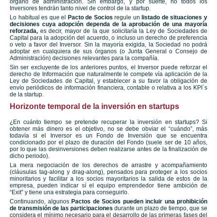
órgano de administración. Sin embargo, y por suerte, no todos los
Inversores tendrán tanto nivel de control de la startup.
Lo habitual es que el
Pacto de Socios
regule un
listado de situaciones y
decisiones cuya adopción dependa de la aprobación de una mayoría
reforzada,
es decir, mayor de la que solicitaría la Ley de Sociedades de
Capital para la adopción del acuerdo, o incluso un derecho de preferencia
o veto a favor del Inversor. Sin la mayoría exigida, la Sociedad no podrá
adoptar en cualquiera de sus órganos (o Junta General o Consejo de
Administración) decisiones relevantes para la compañía.
Sin ser excluyente de los anteriores puntos, el Inversor puede reforzar el
derecho de Información que naturalmente le compete vía aplicación de la
Ley de Sociedades de Capital, y establecer a su favor la obligación de
envío periódicos de información financiera, contable o relativa a los KPI´s
de la startup.
Horizonte temporal de la inversión en startups
¿En cuánto tiempo se pretende recuperar la inversión en startups? Si
obtener más dinero es el objetivo, no se debe obviar el “cuándo”, más
todavía si el Inversor es un Fondo de Inversión que se encuentra
condicionado por el plazo de duración del Fondo (suele ser de 10 años,
por lo que las desinversiones deben realizarse antes de la finalización de
dicho periodo).
La mera negociación de los derechos de arrastre y acompañamiento
(cláusulas tag-along y drag-along), pensados para proteger a los socios
minoritarios y facilitar a los socios mayoritarios la salida de estos de la
empresa, pueden indicar sí el equipo emprendedor tiene ambición de
“Exit” y tiene una estrategia para conseguirlo.
Continuando, algunos
Pactos de Socios pueden incluir una prohibición
de transmisión de las participaciones
durante un plazo de tiempo, que se
considera el mínimo necesario para el desarrollo de las primeras fases del