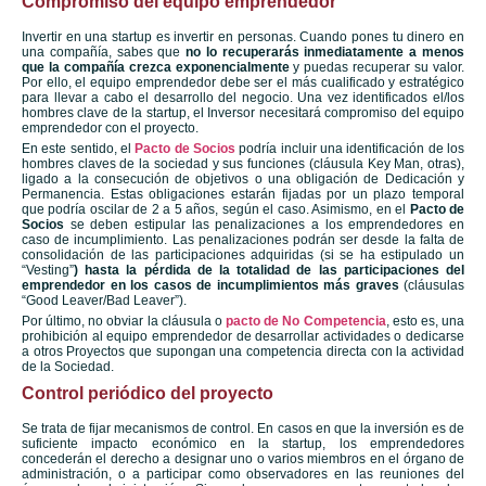
Compromiso del equipo emprendedor
Invertir en una startup es invertir en personas. Cuando pones tu dinero en
una compañía, sabes que
no lo recuperarás inmediatamente a menos
que la compañía crezca exponencialmente
y puedas recuperar su valor.
Por ello, el equipo emprendedor debe ser el más cualificado y estratégico
para llevar a cabo el desarrollo del negocio. Una vez identificados el/los
hombres clave de la startup, el Inversor necesitará compromiso del equipo
emprendedor con el proyecto.
En este sentido, el
Pacto de Socios
podría incluir una identificación de los
hombres claves de la sociedad y sus funciones (cláusula Key Man, otras),
ligado a la consecución de objetivos o una obligación de Dedicación y
Permanencia. Estas obligaciones estarán fijadas por un plazo temporal
que podría oscilar de 2 a 5 años, según el caso. Asimismo, en el
Pacto de
Socios
se deben estipular las penalizaciones a los emprendedores en
caso de incumplimiento. Las penalizaciones podrán ser desde la falta de
consolidación de las participaciones adquiridas (si se ha estipulado un
“Vesting”
) hasta la pérdida de la totalidad de las participaciones del
emprendedor en los casos de incumplimientos más graves
(cláusulas
“Good Leaver/Bad Leaver”).
Por último, no obviar la cláusula o
pacto de No Competencia
, esto es, una
prohibición al equipo emprendedor de desarrollar actividades o dedicarse
a otros Proyectos que supongan una competencia directa con la actividad
de la Sociedad.
Control periódico del proyecto
Se trata de fijar mecanismos de control. En casos en que la inversión es de
suficiente impacto económico en la startup, los emprendedores
concederán el derecho a designar uno o varios miembros en el órgano de
administración, o a participar como observadores en las reuniones del