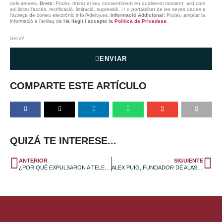
dels serveis.
Drets:
Podeu retirar el seu consentiment en qualsevol moment, així com
sol·licitar l'accés, rectificació, limitació, supressió, i / o portabilitat de les seves dades a
l'adreça de correu electrònic info@delvy.es.
Informació Addicional:
Podeu ampliar la
informació a l'enllaç de
He llegit i accepto la
Política de Privadesa
DELVY
ENVIAR
COMPARTE ESTE ARTÍCULO
QUIZÁ TE INTERESE...
ANTERIOR
SIGUIENTE
¿POR QUÉ EXPULSARON A TELEGRAM DE LA APP STORE?
ALEX PUIG, FUNDADOR DE ALASTRIA: «LA MAYORÍA DE COSAS QUE SE ESTÁN HACIENDO HOY EN DÍA EN BLOCKCHAIN INCUMPLEN LA NORMATIVA EN PROTECCIÓN DE DATOS»