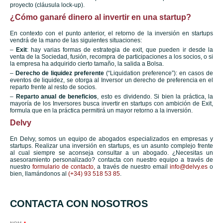
proyecto (cláusula lock-up).
¿Cómo ganaré dinero al invertir en una startup?
En contexto con el punto anterior, el retorno de la inversión en startups
vendrá de la mano de las siguientes situaciones:
–
Exit
: hay varias formas de estrategia de exit, que pueden ir desde la
venta de la Sociedad, fusión, recompra de participaciones a los socios, o si
la empresa ha adquirido cierto tamaño, la salida a Bolsa.
–
Derecho de liquidez preferente
(“Liquidation preference”): en casos de
eventos de liquidez, se otorga al Inversor un derecho de preferencia en el
reparto frente al resto de socios.
–
Reparto anual de beneficios
, esto es dividendo. Si bien la práctica, la
mayoría de los Inversores busca invertir en startups con ambición de Exit,
formula que en la práctica permitirá un mayor retorno a la inversión.
Delvy
En Delvy, somos un equipo de abogados especializados en empresas y
startups. Realizar una inversión en startups, es un asunto complejo frente
al cual siempre se aconseja consultar a un abogado. ¿Necesitas un
asesoramiento personalizado? contacta con nuestro equipo a través de
nuestro
formulario de contacto
,
a través de nuestro email
info@delvy.es
o
bien, llamándonos al
(+34) 93 518 53 85
.
CONTACTA CON NOSOTROS