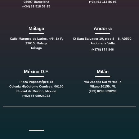
08007 Barcelona
(+34) 91 113 86 98
(+34) 93 518 53 85
Málaga
Andorra
Calle Marques de Larios, nº9, 3a P,
C/ Sant Salvador 10, piso 4 – 8, AD500,
29015, Málaga
Andorra la Vella
Málaga
(+376) 874 846
México D.F.
Milán
Plaza Popocatépetl 45
Via Jacopo Dal Verme, 7
Colonia Hipódromo Condesa, 06100
Milano 20159, MI.
Ciudad de México, México
(+39) 0283 520290
(+52) 55 68024023