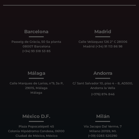
Barcelona
Madrid
Passeig de Gràcia, 50 5a planta
Calle Velázquez 126 2º C 28006
08007 Barcelona
Madrid (+34) 91 113 86 98
(+34) 93 518 53 85
Málaga
Andorra
Calle Marques de Larios, nº9, 3a P,
C/ Sant Salvador 10, piso 4 – 8, AD500,
29015, Málaga
Andorra la Vella
Málaga
(+376) 874 846
México D.F.
Milán
Plaza Popocatépetl 45
Via Jacopo Dal Verme, 7
Colonia Hipódromo Condesa, 06100
Milano 20159, MI.
Ciudad de México, México
(+39) 0283 520290