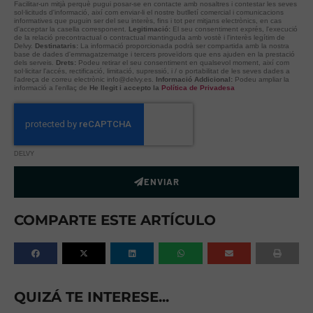
Facilitar-un mitjà perquè pugui posar-se en contacte amb nosaltres i contestar les seves
sol·licituds d'informació, així com enviar-li el nostre butlletí comercial i comunicacions
informatives que puguin ser del seu interès, fins i tot per mitjans electrònics, en cas
d'acceptar la casella corresponent.
Legitimació:
El seu consentiment exprés, l'execució
de la relació precontractual o contractual mantinguda amb vostè i l'interès legítim de
Delvy.
Destinataris:
La informació proporcionada podrà ser compartida amb la nostra
base de dades d'emmagatzematge i tercers proveïdors que ens ajuden en la prestació
dels serveis.
Drets:
Podeu retirar el seu consentiment en qualsevol moment, així com
sol·licitar l'accés, rectificació, limitació, supressió, i / o portabilitat de les seves dades a
l'adreça de correu electrònic info@delvy.es.
Informació Addicional:
Podeu ampliar la
informació a l'enllaç de
He llegit i accepto la
Política de Privadesa
DELVY
ENVIAR
COMPARTE ESTE ARTÍCULO
QUIZÁ TE INTERESE...