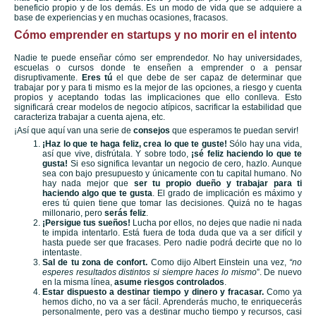
beneficio propio y de los demás. Es un modo de vida que se adquiere a
base de experiencias y en muchas ocasiones, fracasos.
Cómo emprender en startups y no morir en el intento
Nadie te puede enseñar cómo ser emprendedor. No hay universidades,
escuelas o cursos donde te enseñen a emprender o a pensar
disruptivamente.
Eres tú
el que debe de ser capaz de determinar que
trabajar por y para ti mismo es la mejor de las opciones, a riesgo y cuenta
propios y aceptando todas las implicaciones que ello conlleva. Esto
significará crear modelos de negocio atípicos, sacrificar la estabilidad que
caracteriza trabajar a cuenta ajena, etc.
¡Así que aquí van una serie de
consejos
que esperamos te puedan servir!
¡Haz lo que te haga feliz, crea lo que te guste!
Sólo hay una vida,
así que vive, disfrútala. Y sobre todo,
¡sé feliz haciendo lo que te
gusta!
Si eso significa levantar un negocio de cero, hazlo. Aunque
sea con bajo presupuesto y únicamente con tu capital humano. No
hay nada mejor que
ser tu propio dueño y trabajar para ti
haciendo algo que te gusta
. El grado de implicación es máximo y
eres tú quien tiene que tomar las decisiones. Quizá no te hagas
millonario, pero
serás feliz
.
¡Persigue tus sueños!
Lucha por ellos, no dejes que nadie ni nada
te impida intentarlo. Está fuera de toda duda que va a ser difícil y
hasta puede ser que fracases. Pero nadie podrá decirte que no lo
intentaste.
Sal de tu zona de confort.
Como dijo Albert Einstein una vez,
“no
esperes resultados distintos si siempre haces lo mismo
”. De nuevo
en la misma línea,
asume riesgos controlados
.
Estar dispuesto a destinar tiempo y dinero y fracasar.
Como ya
hemos dicho, no va a ser fácil. Aprenderás mucho, te enriquecerás
personalmente, pero vas a destinar mucho tiempo y recursos, casi