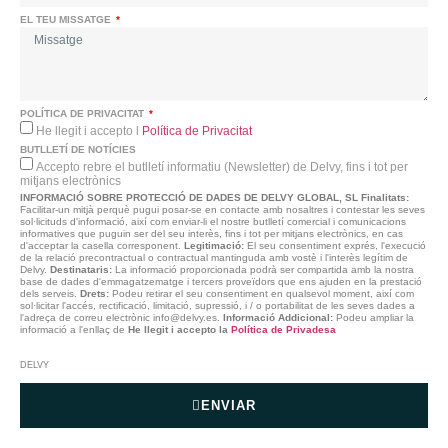
EL TEU MISSATGE
POLÍTICA DE PRIVACITAT
He llegit i accepto l
Política de Privacitat
BUTLLETÍ DE NOTÍCIES
Accepto rebre el butlletí informatiu (Newsletter) de Delvy, fins i tot per
mitjans electrònics
INFORMACIÓ SOBRE PROTECCIÓ DE DADES DE DELVY GLOBAL, SL
Finalitats:
Facilitar-un mitjà perquè pugui posar-se en contacte amb nosaltres i contestar les seves
sol·licituds d'informació, així com enviar-li el nostre butlletí comercial i comunicacions
informatives que puguin ser del seu interès, fins i tot per mitjans electrònics, en cas
d'acceptar la casella corresponent.
Legitimació:
El seu consentiment exprés, l'execució
de la relació precontractual o contractual mantinguda amb vostè i l'interès legítim de
Delvy.
Destinataris:
La informació proporcionada podrà ser compartida amb la nostra
base de dades d'emmagatzematge i tercers proveïdors que ens ajuden en la prestació
dels serveis.
Drets:
Podeu retirar el seu consentiment en qualsevol moment, així com
sol·licitar l'accés, rectificació, limitació, supressió, i / o portabilitat de les seves dades a
l'adreça de correu electrònic info@delvy.es.
Informació Addicional:
Podeu ampliar la
informació a l'enllaç de
He llegit i accepto la
Política de Privadesa
DELVY
ENVIAR