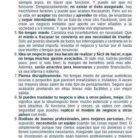
siempre tuyos, en hacer que funcione. Y puede ser que no
funcione. Desgraciadamente,
no existe el éxito asegurado
, hay
muchísimos factores y puede que acabes fracasando. Pero así es
la vida, en
aceptar
las derrotas y
aprender
de ellas, de levantarse
y
seguir intentándolo
. No se trata de crear otro Facebook, sino de
crear un negocio rentable que aporte un valor añadido a la
sociedad y a ti mismo. Y que te permita vivir dignamente.
No tengas miedo
. Canaliza esa incertidumbre en necesidad. Que
el miedo a fracasar se convierta en una necesidad de triunfar
.
Sólo así podrás liberarte de todos los interrogantes y centrarte en lo
que de verdad importa: levantar el negocio y luchar por él hasta
que triunfes o tengas que renunciar.
Idea un negocio que sea barato de realizar y fácil de hacer, o que
no tenga muchos gastos asociados.
Si sale mal, habrás perdido
poco; pero si sale bien, tu margen de beneficio será más alto.
Además,
serás atractivo para inversores
y posible financiación,
ya sea interna o externa.
Piensa disruptivamente.
No tengas miedo de pensar auténticas
locuras o proyectos que parecen irrealizables o inviables. A veces
las mejores ideas salen de este tipo de pensamientos. Seguro que
acabarás pivotando en otras líneas más factibles y con mejor
salida.
Si puedes trasladar tu negocio o idea a otros países, mejor.
Ello
significa que tu idea/negocio tiene mucho potencial y recorrido y
será atractiva. Si funciona bien y creces, ya sabes con cierta
seguridad que puedes
replicar el modelo de negocio a otros
países
con éxito.
Rodéate de buenos profesionales, pero mejores personas.
Por
supuesto,
necesitarás un equipo
cuando las cosas vayan bien. O
simplemente porque hay ciertos aspectos que no dominas o no
tienes conocimientos necesarios. Asegúrate que las personas que
se incorporen al proyecto sean buenos profesionales y mejores