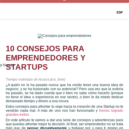
ESP
10 CONSEJOS PARA
EMPRENDEDORES Y
STARTUPS
Tiempo estimado de lectura [est_time]
¿A quién no le ha pasado nunca que ha creído tener una buena idea de
negocio, y se ha ilusionado con su potencial? Pero una vez que la euforia
ha pasado, se ha dado cuenta que o bien no sabe cómo hacerlo (porque
no tiene ni idea o experiencia en ese sector), o bien le da miedo dedicar
demasiado tiempo y dinero a esa locura.
Estos consejos para afrontar tu viaje hacia la creación de una Startup no te
vendrán nada mal. A más de uno nos han funcionado y
hemos logrado
grandes éxitos
.
En este artículo te vamos a dar una serie de consejos y advertencias para
que puedas afrontar mejor tu decisión. Al final, ser emprendedor no se trata
más que de
pensar disruptivamente
y trabajar por y para ti mismo en