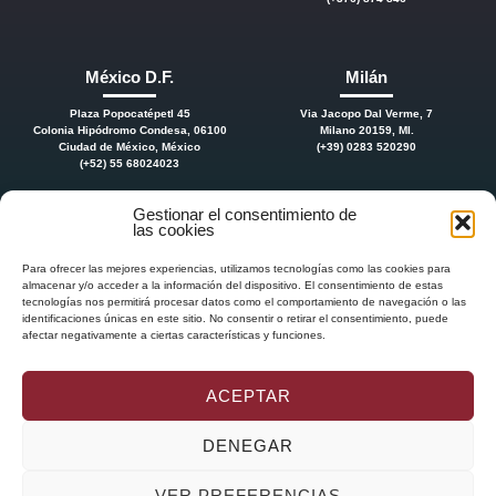
México D.F.
Milán
Plaza Popocatépetl 45
Via Jacopo Dal Verme, 7
Colonia Hipódromo Condesa, 06100
Milano 20159, MI.
Ciudad de México, México
(+39) 0283 520290
(+52) 55 68024023
Gestionar el consentimiento de
las cookies
Para ofrecer las mejores experiencias, utilizamos tecnologías como las cookies para
almacenar y/o acceder a la información del dispositivo. El consentimiento de estas
tecnologías nos permitirá procesar datos como el comportamiento de navegación o las
identificaciones únicas en este sitio. No consentir o retirar el consentimiento, puede
afectar negativamente a ciertas características y funciones.
ACEPTAR
DENEGAR
DELVY
GLOBAL
, SL
|
ABOGADOS BARCELONA
| NIF: B-65873473 | Passeig de
VER PREFERENCIAS