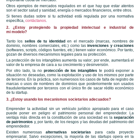
importante cuota de mercado.
Otros ejemplos de mercados regulados en el que hay que estar atentos
son el sector salud y sanidad, energía o mercados financieros, entre otros.
Si tienes dudas sobre si tu actividad está regulada por una normativa
específica,
contáctanos
.
2. ¿Estoy protegiendo la propiedad intelectual e industrial de
mi modelo?
Tanto los
sellos de tu identidad
en el mercado (marcas, nombres de
dominio, nombres comerciales, etc.) como las
invenciones y creaciones
(softwares, scripts, códigos fuentes, etc.) tienen valor económico. Por tanto,
gozan de diversos mecanismos legales para su protección.
La protección de los intangibles aumenta su valor; por ende, aumentará el
valor de tu empresa de cara a su crecimiento y desinversión.
Por otro lado, la no
protección de los intangibles
te podrá exponer a
situación no deseadas, como la explotación y uso de los mismos por parte
de terceros. En la práctica, son numerosos los casos de falta de registro de
marcas o usos de nombres de dominios que posteriormente son usados
fraudulentamente por terceros con el único fin de sacar rédito económico
de tu startup.
3. ¿Estoy usando los mecanismos societarios adecuados?
Emprender la actividad sin un vehículo jurídico apropiado para el caso
puede poner en peligro el patrimonio personal del emprendedor. La
ventaja más directa en la constitución de una sociedad es la
separación
de patrimonios
y, por tanto, de los riesgos y las deudas del patrimonio del
emprendedor.
Existen numerosas
alternativas societarias
para cada proyecto
empresarial. Salvo excepciones, la mayoría de las startups opera en la