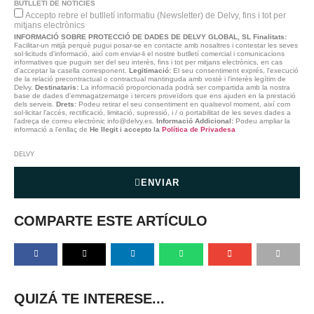
BUTLLETÍ DE NOTÍCIES
Accepto rebre el butlletí informatiu (Newsletter) de Delvy, fins i tot per
mitjans electrònics
INFORMACIÓ SOBRE PROTECCIÓ DE DADES DE DELVY GLOBAL, SL
Finalitats:
Facilitar-un mitjà perquè pugui posar-se en contacte amb nosaltres i contestar les seves
sol·licituds d'informació, així com enviar-li el nostre butlletí comercial i comunicacions
informatives que puguin ser del seu interès, fins i tot per mitjans electrònics, en cas
d'acceptar la casella corresponent.
Legitimació:
El seu consentiment exprés, l'execució
de la relació precontractual o contractual mantinguda amb vostè i l'interès legítim de
Delvy.
Destinataris:
La informació proporcionada podrà ser compartida amb la nostra
base de dades d'emmagatzematge i tercers proveïdors que ens ajuden en la prestació
dels serveis.
Drets:
Podeu retirar el seu consentiment en qualsevol moment, així com
sol·licitar l'accés, rectificació, limitació, supressió, i / o portabilitat de les seves dades a
l'adreça de correu electrònic info@delvy.es.
Informació Addicional:
Podeu ampliar la
informació a l'enllaç de
He llegit i accepto la
Política de Privadesa
DELVY
ENVIAR
COMPARTE ESTE ARTÍCULO
QUIZÁ TE INTERESE...