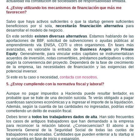
actualidad vía constitución de sociedades de responsabilidad limitada.
4. ¿Estoy utilizando los mecanismos de financiación que más me
favorecen?
Salvo que haya activos suficientes o que la startup genere suficientes
beneficiosos por sí sola,
necesitarás financiación alternativa
para
desarrollar el modelo de negocio.
En este sentido
existen diversas alternativas
. Estamos hablando de las
aportaciones de BBF, solicitud de subvenciones o ayudas públicas al
emprendimiento vía ENISA, CDTI u otros organismos. En fases más
avanzadas, es valorable la entrada de
Business Angels
y/o
Private
Equity
. Generalmente, para vincular estos capitales se instrumentalizan
acuerdos de inversión, notas convertibles, préstamos participativos u otros
según la conveniencia del proyecto. Dependerá de la fase de crecimiento
de la empresa, las necesidades de financiación y las exigencias del
potencial inversor.
Si este es tu caso o necesidad,
contacta con nosotros
.
5. ¿Estoy cumpliendo con la normativa fiscal y laboral?
Aunque no pagar impuestos a Hacienda puede resultar tentador, es
probable que se trate de una decisión suicida. Te verás obligado a pagar
cuantiosas sanciones económicas y a ingresar el importe de la liquidación.
Además, según la cuantía de las cantidades no ingresadas, podrías estar
cometiendo un delito de evasión fiscal.
Debes tener a
todos los trabajadores dados de alta
. Han sido frecuentes
los casos de antiguos trabajadores que han demandado a la empresa
para reconocer la relación laboral. ¿Consecuencias? El abono a la
Tesorería General de la Seguridad Social de todas las cuotas de
trabajadores no abonadas. Cantidades que pueden enterrar a tu startup si
se encuentra en fase de inicio o expansión.