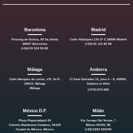
Barcelona
Madrid
Passeig de Gràcia, 50 5a planta
Calle Velázquez 126 2º C 28006 Madrid
08007 Barcelona
(+34) 91 113 86 98
(+34) 93 518 53 85
Málaga
Andorra
Calle Marques de Larios, nº9, 3a P,
C/ Sant Salvador 10, piso 4 – 8, AD500,
29015, Málaga
Andorra la Vella
Málaga
(+376) 874 846
México D.F.
Milán
Plaza Popocatépetl 45
Via Jacopo Dal Verme, 7
Colonia Hipódromo Condesa, 06100
Milano 20159, MI.
Ciudad de México, México
(+39) 0283 520290