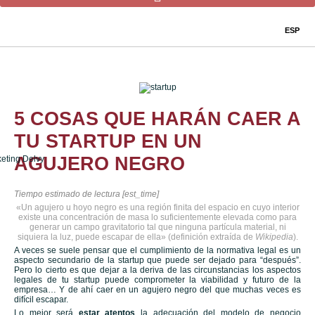
ESP
5 COSAS QUE HARÁN CAER A
TU STARTUP EN UN
AGUJERO NEGRO
Tiempo estimado de lectura [est_time]
«Un agujero u hoyo negro es una región finita del espacio en cuyo interior
existe una concentración de masa lo suficientemente elevada como para
generar un campo gravitatorio tal que ninguna partícula material, ni
siquiera la luz, puede escapar de ella» (definición extraída de
Wikipedia
).
A veces se suele pensar que el cumplimiento de la normativa legal es un
aspecto secundario de la startup que puede ser dejado para “después”.
Pero lo cierto es que dejar a la deriva de las circunstancias los aspectos
legales de tu startup puede comprometer la viabilidad y futuro de la
empresa… Y de ahí caer en un agujero negro del que muchas veces es
difícil escapar.
Lo mejor será
estar atentos
la adecuación del modelo de negocio