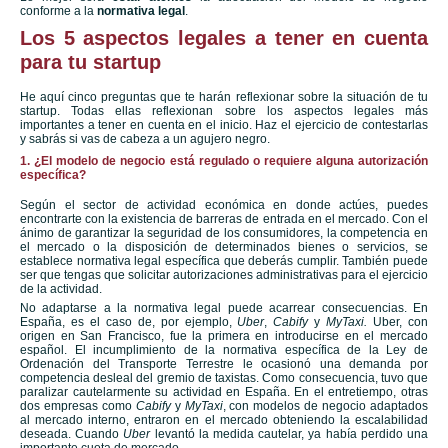
conforme a la
normativa legal
.
Los 5 aspectos legales a tener en cuenta
para tu startup
He aquí cinco preguntas que te harán reflexionar sobre la situación de tu
startup. Todas ellas reflexionan sobre los aspectos legales más
importantes a tener en cuenta en el inicio. Haz el ejercicio de contestarlas
y sabrás si vas de cabeza a un agujero negro.
1. ¿El modelo de negocio está regulado o requiere alguna autorización
específica?
Según el sector de actividad económica en donde actúes, puedes
encontrarte con la existencia de barreras de entrada en el mercado. Con el
ánimo de garantizar la seguridad de los consumidores, la competencia en
el mercado o la disposición de determinados bienes o servicios, se
establece normativa legal específica que deberás cumplir. También puede
ser que tengas que solicitar autorizaciones administrativas para el ejercicio
de la actividad.
No adaptarse a la normativa legal puede acarrear consecuencias. En
España, es el caso de, por ejemplo,
Uber
,
Cabify
y
MyTaxi.
Uber, con
origen en San Francisco, fue la primera en introducirse en el mercado
español. El incumplimiento de la normativa específica de la Ley de
Ordenación del Transporte Terrestre le ocasionó una demanda por
competencia desleal del gremio de taxistas. Como consecuencia, tuvo que
paralizar cautelarmente su actividad en España. En el entretiempo, otras
dos empresas como
Cabify
y
MyTaxi
, con modelos de negocio adaptados
al mercado interno, entraron en el mercado obteniendo la escalabilidad
deseada. Cuando
Uber
levantó la medida cautelar, ya había perdido una