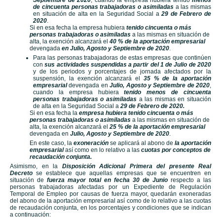
Septiembre de 2020
, cuando la empresa hubiera tenido
menos
de cincuenta personas trabajadoras
o asimiladas
a las mismas
en situación de alta en la Seguridad Social a
29 de Febrero de
2020
.
Si en esa fecha la empresa hubiera
tenido cincuenta o más
personas trabajadoras o asimiladas
a las mismas en situación de
alta, la exención alcanzará el
40 % de la aportación empresarial
devengada
en Julio,
Agosto y Septiembre de 2020
.
Para las personas trabajadoras de estas empresas que continúen
con
sus actividades suspendidas a partir del 1 de Julio de 2020
y de los periodos y porcentajes de jornada afectados por la
suspensión, la exención alcanzará el
35 % de la aportación
empresarial
devengada en
Julio, Agosto y Septiembre de 2020
,
cuando la empresa hubiera
tenido menos de cincuenta
personas trabajadoras o asimiladas
a las mismas en situación
de alta en la Seguridad Social a
29 de Febrero de 2020.
Si en esa fecha la
empresa hubiera tenido cincuenta o más
personas trabajadoras o asimiladas
a las mismas en situación de
alta, la exención alcanzará el
25 % de la aportación empresarial
devengada en
Julio, Agosto y Septiembre de 2020
.
En este caso, la
exoneración
se aplicará al abono de
la aportación
empresarial
así como en lo relativo a las
cuotas por conceptos de
recaudación conjunta.
Asimismo, en la
Disposición Adicional Primera del presente Real
Decreto
se establece que aquellas empresas que se encuentren en
situación de
fuerza mayor total en fecha 30 de Junio
respecto a las
personas trabajadoras afectadas por un Expediente de Regulación
Temporal de Empleo por causas de fuerza mayor, quedarán exoneradas
del abono de la aportación empresarial así como de lo relativo a las cuotas
de recaudación conjunta, en los porcentajes y condiciones que se indican
a continuación: