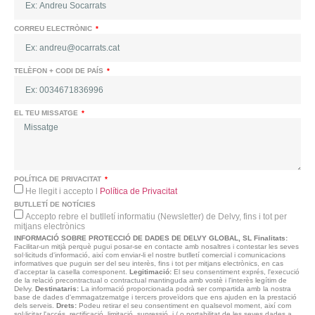
CORREU ELECTRÒNIC
TELÈFON + CODI DE PAÍS
EL TEU MISSATGE
POLÍTICA DE PRIVACITAT
He llegit i accepto l
Política de Privacitat
BUTLLETÍ DE NOTÍCIES
Accepto rebre el butlletí informatiu (Newsletter) de Delvy, fins i tot per
mitjans electrònics
INFORMACIÓ SOBRE PROTECCIÓ DE DADES DE DELVY GLOBAL, SL
Finalitats:
Facilitar-un mitjà perquè pugui posar-se en contacte amb nosaltres i contestar les seves
sol·licituds d'informació, així com enviar-li el nostre butlletí comercial i comunicacions
informatives que puguin ser del seu interès, fins i tot per mitjans electrònics, en cas
d'acceptar la casella corresponent.
Legitimació:
El seu consentiment exprés, l'execució
de la relació precontractual o contractual mantinguda amb vostè i l'interès legítim de
Delvy.
Destinataris:
La informació proporcionada podrà ser compartida amb la nostra
base de dades d'emmagatzematge i tercers proveïdors que ens ajuden en la prestació
dels serveis.
Drets:
Podeu retirar el seu consentiment en qualsevol moment, així com
sol·licitar l'accés, rectificació, limitació, supressió, i / o portabilitat de les seves dades a