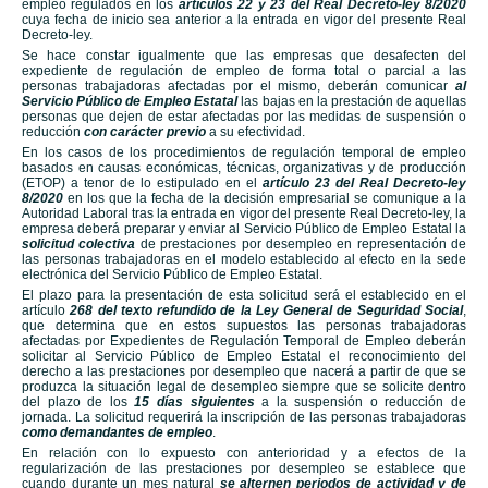
empleo regulados en los
artículos 22 y 23 del Real Decreto-ley 8/2020
cuya fecha de inicio sea anterior a la entrada en vigor del presente Real
Decreto-ley.
Se hace constar igualmente que las empresas que desafecten del
expediente de regulación de empleo de forma total o parcial a las
personas trabajadoras afectadas por el mismo, deberán comunicar
al
Servicio Público de Empleo Estatal
las bajas en la prestación de aquellas
personas que dejen de estar afectadas por las medidas de suspensión o
reducción
con carácter previo
a su efectividad.
En los casos de los procedimientos de regulación temporal de empleo
basados en causas económicas, técnicas, organizativas y de producción
(ETOP) a tenor de lo estipulado en el
artículo 23 del Real Decreto-ley
8/2020
en los que la fecha de la decisión empresarial se comunique a la
Autoridad Laboral tras la entrada en vigor del presente Real Decreto-ley, la
empresa deberá preparar y enviar al Servicio Público de Empleo Estatal la
solicitud colectiva
de prestaciones por desempleo en representación de
las personas trabajadoras en el modelo establecido al efecto en la sede
electrónica del Servicio Público de Empleo Estatal.
El plazo para la presentación de esta solicitud será el establecido en el
artículo
268 del texto refundido de la Ley General de Seguridad Social
,
que determina que en estos supuestos las personas trabajadoras
afectadas por Expedientes de Regulación Temporal de Empleo deberán
solicitar al Servicio Público de Empleo Estatal el reconocimiento del
derecho a las prestaciones por desempleo que nacerá a partir de que se
produzca la situación legal de desempleo siempre que se solicite dentro
del plazo de los
15 días siguientes
a la suspensión o reducción de
jornada. La solicitud requerirá la inscripción de las personas trabajadoras
como demandantes de empleo
.
En relación con lo expuesto con anterioridad y a efectos de la
regularización de las prestaciones por desempleo se establece que
cuando durante un mes natural
se alternen periodos de actividad y de