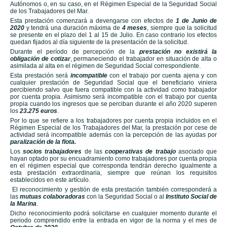
Autónomos o, en su caso, en el Régimen Especial de la Seguridad Social
de los Trabajadores del Mar.
Esta prestación comenzará a devengarse con efectos de
1 de Junio de
2020
y tendrá una duración máxima de
4 meses
, siempre que la solicitud
se presente en el plazo del 1 al 15 de Julio. En caso contrario los efectos
quedan fijados al día siguiente de la presentación de la solicitud.
Durante el período de percepción de la
prestación no existirá la
obligación de cotizar
, permaneciendo el trabajador en situación de alta o
asimilada al alta en el régimen de Seguridad Social correspondiente.
Esta prestación será
incompatible
con el trabajo por cuenta ajena y con
cualquier prestación de Seguridad Social que el beneficiario viniera
percibiendo salvo que fuera compatible con la actividad como trabajador
por cuenta propia. Asimismo será incompatible con el trabajo por cuenta
propia cuando los ingresos que se perciban durante el año 2020 superen
los
23.275 euros
.
Por lo que se refiere a los trabajadores por cuenta propia incluidos en el
Régimen Especial de los Trabajadores del Mar, la prestación por cese de
actividad será incompatible además con la percepción de las ayudas por
paralización de la flota.
Los
socios trabajadores
de las
cooperativas de trabajo
asociado que
hayan optado por su encuadramiento como trabajadores por cuenta propia
en el régimen especial que corresponda tendrán derecho igualmente a
esta prestación extraordinaria, siempre que reúnan los requisitos
establecidos en este artículo.
El reconocimiento y gestión de esta prestación también corresponderá a
las
mutuas colaboradoras
con la Seguridad Social o al
Instituto Social de
la Marina
.
Dicho reconocimiento podrá solicitarse en cualquier momento durante el
periodo comprendido entre la entrada en vigor de la norma y el mes de