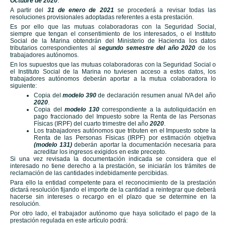
Octubre de 2020
.
A partir del
31 de enero de 2021
se procederá a revisar todas las
resoluciones provisionales adoptadas referentes a esta prestación.
Es por ello que las mutuas colaboradoras con la Seguridad Social,
siempre que tengan el consentimiento de los interesados, o el Instituto
Social de la Marina obtendrán del Ministerio de Hacienda los datos
tributarios correspondientes al
segundo semestre del año 2020
de los
trabajadores autónomos.
En los supuestos que las mutuas colaboradoras con la Seguridad Social o
el Instituto Social de la Marina no tuviesen acceso a estos datos, los
trabajadores autónomos deberán aportar a la mutua colaboradora lo
siguiente:
Copia del
modelo 390
de declaración resumen anual IVA del año
2020
.
Copia del
modelo 130
correspondiente a la autoliquidación en
pago fraccionado del Impuesto sobre la Renta de las Personas
Físicas (IRPF) del cuarto trimestre del año
2020
.
Los trabajadores autónomos que tributen en el Impuesto sobre la
Renta de las Personas Físicas (IRPF) por estimación objetiva
(modelo 131)
deberán aportar la documentación necesaria para
acreditar los ingresos exigidos en este precepto.
Si una vez revisada la documentación indicada se considera que el
interesado no tiene derecho a la prestación, se iniciarán los trámites de
reclamación de las cantidades indebidamente percibidas.
Para ello la entidad competente para el reconocimiento de la prestación
dictará resolución fijando el importe de la cantidad a reintegrar que deberá
hacerse sin intereses o recargo en el plazo que se determine en la
resolución.
Por otro lado, el trabajador autónomo que haya solicitado el pago de la
prestación regulada en este artículo podrá: