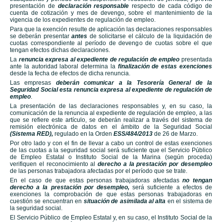
presentación de
declaración responsable
respecto de cada código de
cuenta de cotización y mes de devengo, sobre el mantenimiento de la
vigencia de los expedientes de regulación de empleo.
Para que la exención resulte de aplicación las declaraciones responsables
se deberán presentar
antes
de solicitarse el cálculo de la liquidación de
cuotas correspondiente al período de devengo de cuotas sobre el que
tengan efectos dichas declaraciones.
La
renuncia expresa al expediente de regulación de empleo
presentada
ante la autoridad laboral determina la
finalización de estas exenciones
desde la fecha de efectos de dicha renuncia.
Las empresas
deberán comunicar a la Tesorería General de la
Seguridad Social esta renuncia expresa al expediente de regulación de
empleo
.
La presentación de las declaraciones responsables y, en su caso, la
comunicación de la renuncia al expediente de regulación de empleo, a las
que se refiere este artículo, se deberán realizar a través del sistema de
remisión electrónica de datos en el ámbito de la Seguridad Social
(Sistema RED),
regulado en la Orden
ESS/484/2013
de 26 de Marzo.
Por otro lado y con el fin de llevar a cabo un control de estas exenciones
de las cuotas a la seguridad social será suficiente que el Servicio Público
de Empleo Estatal o Instituto Social de la Marina (según proceda)
verifiquen el reconocimiento al
derecho a la prestación por desempleo
de las personas trabajadora afectadas por el período que se trate.
En el caso de que estas personas trabajadoras afectadas
no tengan
derecho a la prestación por desempleo,
será suficiente a efectos de
exenciones la comprobación de que estas personas trabajadoras en
cuestión se encuentran en
situación de asimilada al alta
en el sistema de
la seguridad social.
El Servicio Público de Empleo Estatal y, en su caso, el Instituto Social de la