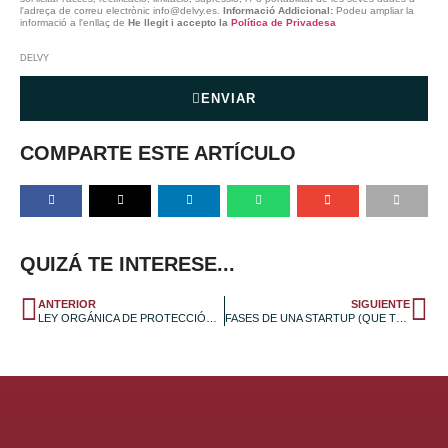
l'adreça de correu electrònic info@delvy.es.
Informació Addicional:
Podeu ampliar la
informació a l'enllaç de
He llegit i accepto la
Política de Privadesa
DELVY
ENVIAR
COMPARTE ESTE ARTÍCULO
QUIZÁ TE INTERESE...
ANTERIOR
SIGUIENTE
LEY ORGÁNICA DE PROTECCIÓN DE DATOS (LOPD) -¿QUÉ ES Y CÓMO CUMPLIRLA?
FASES DE UNA STARTUP (QUE TODO EMPRENDEDOR DEBE CONOCER)