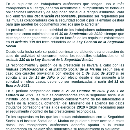
En el supuesto de trabajadores autónomos que tengan uno o más
trabajadores a su cargo, deberán acreditarse el cumplimiento de todas las
obligaciones laborales y de seguridad social que tengan asumidas. Para
ello emitirán una
declaración responsable
, pudiendo ser requeridos por
las mutuas colaboradoras con la seguridad social o por la entidad gestora
para que aporten los documentos precisos que lo acrediten.
La prestación por cese de actividad de los trabajadores autónomos podrá
percibirse como máximo hasta el
30 de Septiembre de 2020
, siempre que
el trabajador tenga derecho a ella en función de los requisitos establecidos
en el
artículo 338
del texto refundido de la
Ley General de la Seguridad
Social
.
Desde esta fecha solo se podrá continuar percibiendo esta prestación de
cese de actividad si concurren todos los requisitos establecidos en el
artículo 330 de la Ley General de la Seguridad Social.
El reconocimiento y gestión de la prestación se llevará a cabo por las
mutuas colaboradoras o el Instituto Social de la Marina
según sea el
caso con carácter provisional con efectos de
1 de Julio de 2020
si se
solicita antes del
15 de Julio,
o con efecto desde el día siguiente a la
solicitud en otros casos, debiendo ser regularizadas a partir del
31 de
Enero de 2021.
En el período comprendido entre el
21 de Octubre de 2020 y del 1 de
Febrero de 2021,
las mutuas colaboradoras con la seguridad social o el
Instituto Social de la Marina (previo consentimiento de los interesados a
través de la solicitud), obtendrán del Ministerio de Hacienda los datos
tributarios correspondientes a los ejercicios
2019
y
2020
necesarios para
el seguimiento y control de las prestaciones reconocidas.
En los supuestos en los que las mutuas colaboradoras con la Seguridad
Social o el Instituto Social de la Marina no pudieran tener acceso a estos
datos, los trabajadores autónomos deberán aportar a la mutua
colaboradora en los diez días siguientes a su requerimiento lo siguiente: