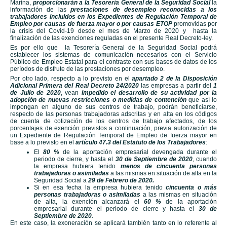
Marina,
proporcionarán a la Tesorería General de la Seguridad Social
la
información de las
prestaciones de desempleo reconocidas a los
trabajadores incluidos en los Expedientes de Regulación Temporal de
Empleo por causas de fuerza mayor o por causas ETOP
promovidas por
la crisis del Covid-19 desde el mes de Marzo de 2020 y hasta la
finalización de las exenciones reguladas en el presente Real Decreto-ley.
Es por ello que la Tesorería General de la Seguridad Social podrá
establecer los sistemas de comunicación necesarios con el Servicio
Público de Empleo Estatal para el contraste con sus bases de datos de los
períodos de disfrute de las prestaciones por desempleo.
Por otro lado, respecto a lo previsto en el
apartado 2 de la Disposición
Adicional Primera del Real Decreto 24/2020
las empresas a partir del
1
de Julio de 2020
, vean
impedido el desarrollo de su actividad por la
adopción de nuevas restricciones o medidas de contención
que así lo
impongan en alguno de sus centros de trabajo, podrán beneficiarse,
respecto de las personas trabajadoras adscritas y en alta en los códigos
de cuenta de cotización de los centros de trabajo afectados, de los
porcentajes de exención previstos a continuación, previa autorización de
un Expediente de Regulación Temporal de Empleo de fuerza mayor en
base a lo previsto en el
artículo 47.3 del Estatuto de los Trabajadores
:
El
80 %
de la aportación empresarial devengada durante el
periodo de cierre, y hasta el
30 de Septiembre de 2020
, cuando
la empresa hubiera tenido
menos de cincuenta personas
trabajadoras o asimiladas
a las mismas en situación de alta en la
Seguridad Social a
29 de Febrero de 2020.
Si en esa fecha la empresa hubiera tenido
cincuenta o más
personas trabajadoras o asimiladas
a las mismas en situación
de alta, la exención alcanzará el
60 %
de la aportación
empresarial durante el periodo de cierre y hasta el
30 de
Septiembre de 2020
.
En este caso, la exoneración se aplicará también tanto en lo referente al