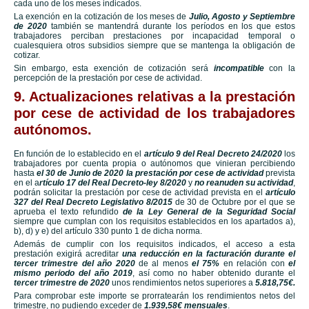
cada uno de los meses indicados.
La exención en la cotización de los meses de
Julio, Agosto y Septiembre
de 2020
también se mantendrá durante los períodos en los que estos
trabajadores perciban prestaciones por incapacidad temporal o
cualesquiera otros subsidios siempre que se mantenga la obligación de
cotizar.
Sin embargo, esta exención de cotización será
incompatible
con la
percepción de la prestación por cese de actividad.
9. Actualizaciones relativas a la prestación
por cese de actividad de los trabajadores
autónomos.
En función de lo establecido en el
artículo 9 del Real Decreto 24/2020
los
trabajadores por cuenta propia o autónomos que vinieran percibiendo
hasta
el 30 de Junio de 2020
la prestación por cese de actividad
prevista
en el a
rtículo 17 del Real Decreto-ley 8/2020
y
no reanuden su actividad
,
podrán solicitar la prestación por cese de actividad prevista en el
artículo
327 del Real Decreto Legislativo 8/2015
de 30 de Octubre por el que se
aprueba el texto refundido
de la Ley General de la Seguridad Social
siempre que cumplan con los requisitos establecidos en los apartados a),
b), d) y e) del artículo 330 punto 1 de dicha norma.
Además de cumplir con los requisitos indicados, el acceso a esta
prestación exigirá acreditar
una reducción en la facturación durante el
tercer trimestre del año 2020
de al menos
el 75%
en relación con
el
mismo periodo del año 2019
, así como no haber obtenido durante el
tercer trimestre de 2020
unos rendimientos netos superiores a
5.818,75€.
Para comprobar este importe se prorratearán los rendimientos netos del
trimestre, no pudiendo exceder de
1.939,58€ mensuales
.