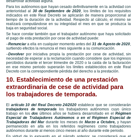
desarrollar actividad alguna.
Para los autónomos que hayan cesado definitivamente en la actividad con
anterioridad al
30 de Septiembre de 2020
, los límites de los requisitos
indicados en este Real Decreto se aplicarán de manera proporcional al
tiempo de la duración de la actividad. Respecto al cálculo, el mismo se
realizará computándose en su integridad el mes en que se produzca la
baja en seguridad social.
Se hace constar también que el trabajador autónomo que haya solicitado
el pago de esta prestación por cese de actividad puede:
–
Renunciar
a ella en cualquier momento antes del
31 de Agosto de 2020
,
surtiendo efectos la renuncia el mes siguiente a su comunicación.
–
Devolver
por iniciativa propia la prestación por cese de actividad, sin
necesidad de esperar a la reclamación cuando considere que los ingresos
percibidos durante el tercer trimestre de 2020 o la caída de la facturación
en ese mismo periodo superarán los límites establecidos en este Real
Decreto con la correspondiente pérdida del derecho a la prestación.
10. Establecimiento de una prestación
extraordinaria de cese de actividad para
los trabajadores de temporada.
El
artículo 10 del Real Decreto 24/2020
establece que se considerarán
trabajadores de temporada
los trabajadores autónomos cuyo único
trabajo en los
dos
últimos años se hubiera desarrollado en el
Régimen
Especial de Trabajadores Autónomos o en el Régimen Especial de
Trabajadoras del Mar
durante los meses de
Marzo a Octubre,
y hayan
permanecido en alta en los referidos regímenes como trabajadores
autónomos durante al menos cinco meses al año durante este periodo.
En virtud de lo expuesto en el párrafo anterior, se considerará que el