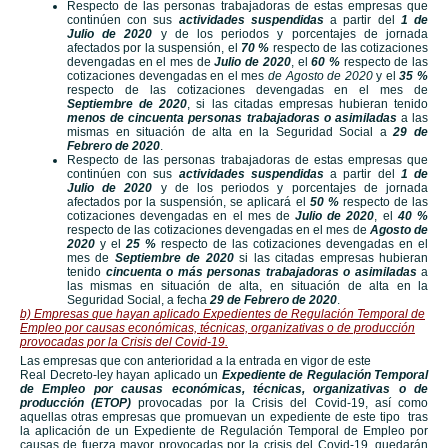
Respecto de las personas trabajadoras de estas empresas que
continúen con sus
actividades suspendidas
a partir del
1 de
Julio de 2020
y de los periodos y porcentajes de jornada
afectados por la suspensión, el
70 %
respecto de las cotizaciones
devengadas en el mes de
Julio de 2020
, el
60 %
respecto de las
cotizaciones devengadas en el mes
de Agosto de 2020
y el
35 %
respecto de las cotizaciones devengadas en el mes de
Septiembre de 2020
, si las citadas empresas hubieran tenido
menos de cincuenta personas trabajadoras o asimiladas
a las
mismas en situación de alta en la Seguridad Social a
29 de
Febrero de 2020
.
Respecto de las personas trabajadoras de estas empresas que
continúen con sus
actividades suspendidas
a partir del
1 de
Julio de 2020
y de los periodos y porcentajes de jornada
afectados por la suspensión, se aplicará el
50 %
respecto de las
cotizaciones devengadas en el mes de
Julio de 2020
, el
40 %
respecto de las cotizaciones devengadas en el mes de
Agosto de
2020
y el
25 %
respecto de las cotizaciones devengadas en el
mes de
Septiembre de 2020
si las citadas empresas hubieran
tenido
cincuenta o más personas trabajadoras o asimiladas
a
las mismas en situación de alta, en situación de alta en la
Seguridad Social, a fecha
29 de Febrero de 2020
.
b) Empresas que hayan aplicado Expedientes de Regulación Temporal de
Empleo por causas económicas, técnicas, organizativas o de producción
provocadas por la Crisis del Covid-19.
Las empresas que con anterioridad a la entrada en vigor de este
Real Decreto-ley hayan aplicado un
Expediente de Regulación Temporal
de Empleo por causas económicas, técnicas, organizativas o de
producción (ETOP)
provocadas por la Crisis del Covid-19, así como
aquellas otras empresas que promuevan un expediente de este tipo tras
la aplicación de un Expediente de Regulación Temporal de Empleo por
causas de fuerza mayor provocadas por la crisis del Covid-19, quedarán