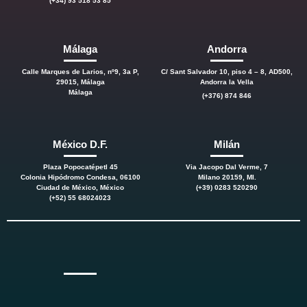
(+34) 93 518 53 85
Málaga
Andorra
Calle Marques de Larios, nº9, 3a P,
C/ Sant Salvador 10, piso 4 – 8, AD500,
29015, Málaga
Andorra la Vella
Málaga
(+376) 874 846
México D.F.
Milán
Plaza Popocatépetl 45
Via Jacopo Dal Verme, 7
Colonia Hipódromo Condesa, 06100
Milano 20159, MI.
Ciudad de México, México
(+39) 0283 520290
(+52) 55 68024023