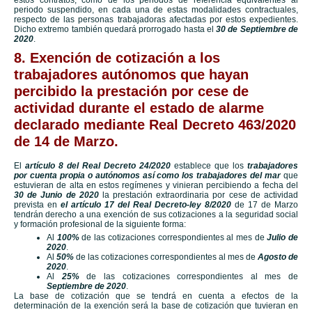
estos contratos, como de los periodos de referencia equivalentes al
periodo suspendido, en cada una de estas modalidades contractuales,
respecto de las personas trabajadoras afectadas por estos expedientes.
Dicho extremo también quedará prorrogado hasta el
30 de Septiembre de
2020
.
8. Exención de cotización a los
trabajadores autónomos que hayan
percibido la prestación por cese de
actividad durante el estado de alarme
declarado mediante Real Decreto 463/2020
de 14 de Marzo.
El
artículo 8 del Real Decreto 24/2020
establece que los
trabajadores
por cuenta propia o autónomos así como los trabajadores del mar
que
estuvieran de alta en estos regímenes y vinieran percibiendo a fecha del
30 de Junio de 2020
la prestación extraordinaria por cese de actividad
prevista en
el artículo 17 del Real Decreto-ley 8/2020
de 17 de Marzo
tendrán derecho a una exención de sus cotizaciones a la seguridad social
y formación profesional de la siguiente forma:
Al
100%
de las cotizaciones correspondientes al mes de
Julio de
2020
.
Al
50%
de las cotizaciones correspondientes al mes de
Agosto de
2020
.
Al
25%
de las cotizaciones correspondientes al mes de
Septiembre de 2020
.
La base de cotización que se tendrá en cuenta a efectos de la
determinación de la exención será la base de cotización que tuvieran en