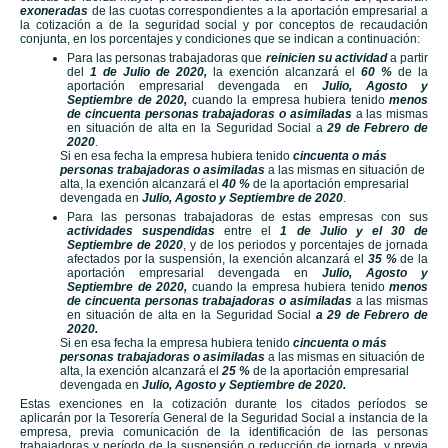
exoneradas
de las cuotas correspondientes a la aportación empresarial a
la cotización a de la seguridad social y por conceptos de recaudación
conjunta, en los porcentajes y condiciones que se indican a continuación:
Para las personas trabajadoras que
reinicien su actividad
a partir
del
1 de Julio de 2020,
la exención alcanzará el
60 %
de la
aportación empresarial devengada en
Julio, Agosto y
Septiembre de 2020,
cuando la empresa hubiera tenido
menos
de cincuenta personas trabajadoras o asimiladas
a las mismas
en situación de alta en la Seguridad Social a
29 de Febrero de
2020
.
Si en esa fecha la empresa hubiera tenido
cincuenta o más
personas trabajadoras o asimiladas
a las mismas en situación de
alta, la exención alcanzará el
40 %
de la aportación empresarial
devengada en
Julio, Agosto y Septiembre de 2020
.
Para las personas trabajadoras de estas empresas con sus
actividades suspendidas
entre el
1 de Julio y el 30 de
Septiembre de 2020
, y de los periodos y porcentajes de jornada
afectados por la suspensión, la exención alcanzará el
35 %
de la
aportación empresarial devengada en
Julio, Agosto y
Septiembre de 2020,
cuando la empresa hubiera tenido
menos
de cincuenta personas trabajadoras o asimiladas
a las mismas
en situación de alta en la Seguridad Social
a 29 de Febrero de
2020.
Si en esa fecha la empresa hubiera tenido
cincuenta o más
personas trabajadoras o asimiladas
a las mismas en situación de
alta, la exención alcanzará el
25 %
de la aportación empresarial
devengada en
Julio, Agosto y Septiembre de 2020.
Estas exenciones en la cotización durante los citados períodos se
aplicarán por la Tesorería General de la Seguridad Social a instancia de la
empresa, previa comunicación de la identificación de las personas
trabajadoras y período de la suspensión o reducción de jornada, y previa