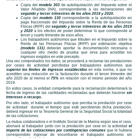
Copia del
modelo 303
de autoliquidación del Impuesto sobre el
Valor Añadido (IVA), correspondiente a las declaraciones del
segundo y tercer trimestres de los años 2019 y 2020.
Copia del
modelo 130
correspondiente a la autoliquidación en
pago fraccionado del Impuesto sobre la Renta de las Personas
Físicas (IRPF) del
segundo y tercer trimestres de los año
s
2019
y 2020
a los efectos de poder determinar lo que corresponde al
tercer y cuarto trimestre de esos años.
Los trabajadores autónomos que tributen en el Impuesto sobre la
Renta de las Personas Físicas (IRPF) por estimación objetiva
(modelo 131)
deberán aportar la documentación necesaria o
cualquier otro medio de prueba que sirva para acreditar los
ingresos exigidos en este precepto.
Una vez comprobados los datos, se procederá a reclamar las prestaciones
por ceses de actividad percibidas por trabajadores autónomos que
superen los límites de ingresos establecidos
en esta norma, o que no
acrediten una reducción en la facturación durante el tercer trimestre del
año 2020 de al menos el
75%
en relación con el mismo periodo del año
2019.
En estos casos, la entidad competente para la reclamación determinará la
fecha de ingreso de las cantidades reclamadas que deberán hacerse
sin
intereses o recargo.
Por otro lado, el trabajador autónomo que perciba la prestación por cese
de actividad durante el tiempo que esté percibiendo dicha prestación,
deberá ingresar en la Tesorería General de la Seguridad Social la totalidad
de las cotizaciones.
La mutua colaboradora o el Instituto Social de la Marina según sea el caso,
abonará al trabajador junto con la prestación por cese en la actividad
el
importe de las
cotizaciones por contingencias comunes
que le hubiera
correspondido ingresar de encontrarse el trabajador autónomo sin