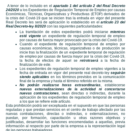
A tenor de lo incluido en el
apartado 1 del artículo 2 del Real Decreto
24/2020
a los Expedientes de Regulación Temporal de Empleo por causas
Económicas, Técnicas, Organizativas y Productivas (ETOP) derivados de
la crisis del Covid-19 que se inicien tras la entrada en vigor del presente
Real Decreto les será de aplicación lo establecido en el
artículo 23 del
Real Decreto-ley 8/2020
con las siguientes particularidades:
La tramitación de estos expedientes podrá iniciarse
mientras
esté vigente
un expediente de regulación temporal de empleo
por causas de fuerza mayor provocado por la crisis del Covid-19.
Cuando el expediente de regulación temporal de empleo por
causas económicas, técnicas, organizativas o de producción se
inicie tras la finalización de un expediente temporal de regulación
de empleo por causas de fuerza mayor por la crisis del Covid-19,
la fecha de efectos de aquel se
retrotraerá
a la fecha de
finalización de este.
Los expedientes de regulación temporal de empleo vigentes a la
fecha de entrada en vigor del presente real decreto-ley
seguirán
siendo aplicables
en los términos previstos en la comunicación
final de la empresa y hasta el término referido en la misma.
No podrán realizarse horas extraordinarias
, establecerse
nuevas externalizaciones de la actividad ni concertarse
nuevas contrataciones
, sean directas o indirectas, durante la
aplicación de los expedientes de regulación temporal de empleo
a los que se refiere este artículo.
Esta prohibición podrá ser exceptuada en el supuesto en que las personas
reguladas y que prestan servicios en el centro de trabajo afectado por las
nuevas contrataciones, directas o indirectas, o externalizaciones, no
puedan, por formación, capacitación u otras razones objetivas y
justificadas, desarrollar las funciones encomendadas a aquellas, previa
información al respecto por parte de la empresa a la representación legal
de las personas trabajadoras.