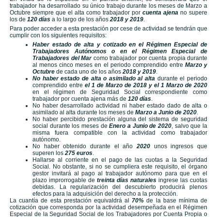
trabajador ha desarrollado su único trabajo durante los meses de Marzo a
Octubre siempre que el alta como trabajador por
cuenta ajena
no supere
los de
120 días
a lo largo de los años
2018 y 2019
.
Para poder acceder a esta prestación por cese de actividad se tendrán que
cumplir con los siguientes requisitos:
Haber estado de alta y cotizado en el Régimen Especial de
Trabajadores Autónomos o en el Régimen Especial de
Trabajadores del Mar
como trabajador por cuenta propia durante
al menos cinco meses en el periodo comprendido entre
Marzo y
Octubre
de cada uno de los años
2018 y 2019
.
No haber estado de alta o asimilado al alta
durante el periodo
comprendido entre
el 1 de Marzo de 2018 y el 1 Marzo de 2020
en el régimen de Seguridad Social correspondiente como
trabajador por cuenta ajena más de
120 días
.
No haber desarrollado actividad ni haber estado dado de alta o
asimilado al alta durante los meses de
Marzo a Junio de 2020
.
No haber percibido prestación alguna del sistema de seguridad
social durante los meses de
Enero a Junio de 2020
, salvo que la
misma fuera compatible con la actividad como trabajador
autónomo.
No haber obtenido durante el año
2020
unos ingresos que
superen los
275 euros
.
Hallarse al corriente en el pago de las cuotas a la Seguridad
Social. No obstante, si no se cumpliera este requisito, el órgano
gestor invitará al pago al trabajador autónomo para que en el
plazo improrrogable de
treinta días naturales
ingrese las cuotas
debidas. La regularización del descubierto producirá plenos
efectos para la adquisición del derecho a la protección.
La cuantía de esta prestación equivaldrá al
70%
de la base mínima de
cotización que corresponda por la actividad desempeñada en el Régimen
Especial de la Seguridad Social de los Trabajadores por Cuenta Propia o