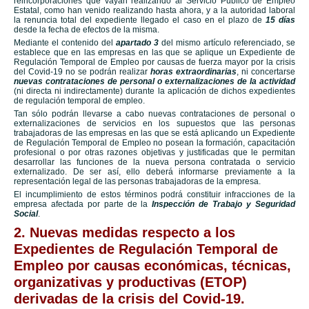
reincorporaciones que vayan realizando al Servicio Público de Empleo
Estatal, como han venido realizando hasta ahora, y a la autoridad laboral
la renuncia total del expediente llegado el caso en el plazo de
15 días
desde la fecha de efectos de la misma.
Mediante el contenido del
apartado 3
del mismo artículo referenciado, se
establece que en las empresas en las que se aplique un Expediente de
Regulación Temporal de Empleo por causas de fuerza mayor por la crisis
del Covid-19 no se podrán realizar
horas extraordinarias
, ni concertarse
nuevas contrataciones de personal o externalizaciones de la actividad
(ni directa ni indirectamente) durante la aplicación de dichos expedientes
de regulación temporal de empleo.
Tan sólo podrán llevarse a cabo nuevas contrataciones de personal o
externalizaciones de servicios en los supuestos que las personas
trabajadoras de las empresas en las que se está aplicando un Expediente
de Regulación Temporal de Empleo no posean la formación, capacitación
profesional o por otras razones objetivas y justificadas que le permitan
desarrollar las funciones de la nueva persona contratada o servicio
externalizado. De ser así, ello deberá informarse previamente a la
representación legal de las personas trabajadoras de la empresa.
El incumplimiento de estos términos podrá constituir infracciones de la
empresa afectada por parte de la
Inspección de Trabajo y Seguridad
Social
.
2. Nuevas medidas respecto a los
Expedientes de Regulación Temporal de
Empleo por causas económicas, técnicas,
organizativas y productivas (ETOP)
derivadas de la crisis del Covid-19.