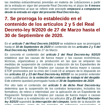
las medidas extraordinarias previstas en materia de cotizaciones a partir
de la entrada en vigor del presente Real Decreto-ley, el plazo de
6 meses
del compromiso al que se refiere este precepto
empezará a computarse
desde la entrada en vigor del presente Real Decreto-ley.
7. Se prorroga lo establecido en el
contenido de los artículos 2 y 5 del Real
Decreto-ley 9/2020 de 27 de Marzo hasta el
30 de Septiembre de 2020.
En el
artículo 7 del Real Decreto 24/2020
se establece que se prorrogará
hasta el
30 de Septiembre de 2020
el contenido de los
artículos 2 y 5 del
Real Decreto-ley 9/2020
de 27 de Marzo.
En concreto el contenido del
artículo 2 del Real Decreto-ley 9/2020
establece que las causas de fuerza mayor y las causas económicas,
técnicas, organizativas y de producción en las que se amparan las
medidas de suspensión de contratos y reducción de los Expedientes de
Regulación Temporal de Empleo por causas de fuerza mayor o causas
ETOP promovidos por la crisis del Covid-19 al amparo de lo dispuesto en
los
artículos 22 y 23 del Real Decreto-ley 8/2020
no se podrán entender
como justificativas de
la extinción del contrato de trabajo ni del despido
.
Este extremo quedará prorrogado hasta el
30 de Septiembre de 2020
.
Por otro lado el contenido del
artículo 5 de dicho Real Decreto-ley
determina que la suspensión de los contratos temporales, incluidos los
formativos, de relevo e interinidad, por la aplicación de un Expediente de
Regulación Temporal de Empleo por causas de fuerza mayor o causas
ETOP en base a lo establecido en los artículos
22 y 23 del Real Decreto-
ley 8/2020
supondrá
la interrupción del cómputo
, tanto de la duración de