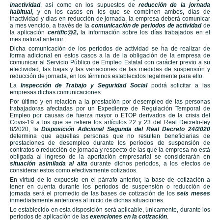
inactividad
, así como en los supuestos de
reducción de la jornada
habitual
, y en los casos en los que se combinen ambos, días de
inactividad y días en reducción de jornada, la empresa deberá comunicar
a mes vencido, a través de la
comunicación de periodos de actividad
de
la aplicación
certific@2,
la información sobre los días trabajados en el
mes natural anterior.
Dicha comunicación de los períodos de actividad se ha de realizar de
forma adicional en estos casos a la de la obligación de la empresa de
comunicar al Servicio Público de Empleo Estatal con carácter previo a su
efectividad, las bajas y las variaciones de las medidas de suspensión y
reducción de jornada, en los términos establecidos legalmente para ello.
La
Inspección de Trabajo y Seguridad Social
podrá solicitar a las
empresas dichas comunicaciones.
Por último y en relación a la prestación por desempleo de las personas
trabajadoras afectadas por un Expediente de Regulación Temporal de
Empleo por causas de fuerza mayor o ETOP derivados de la crisis del
Covis-19 a los que se refiere los artículos 22 y 23 del Real Decreto-ley
8/2020, la
Disposición Adicional Segunda del Real Decreto 24/2020
determina que aquellas personas que no resulten beneficiarias de
prestaciones de desempleo durante los períodos de suspensión de
contratos o reducción de jornada y respecto de las que la empresa no está
obligada al ingreso de la aportación empresarial se considerarán en
situación asimilada al alta
durante dichos periodos, a los efectos de
considerar estos como efectivamente cotizados.
En virtud de lo expuesto en el párrafo anterior, la base de cotización a
tener en cuenta durante los períodos de suspensión o reducción de
jornada será el promedio de las bases de cotización de los
seis meses
inmediatamente anteriores al inicio de dichas situaciones.
Lo establecido en esta disposición será aplicable, únicamente, durante los
períodos de aplicación de las
exenciones en la cotización
.