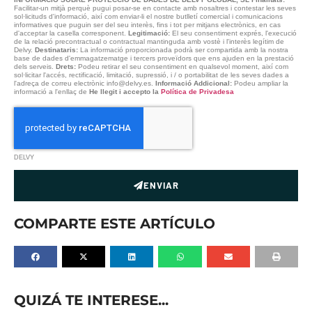
Facilitar-un mitjà perquè pugui posar-se en contacte amb nosaltres i contestar les seves
sol·licituds d'informació, així com enviar-li el nostre butlletí comercial i comunicacions
informatives que puguin ser del seu interès, fins i tot per mitjans electrònics, en cas
d'acceptar la casella corresponent.
Legitimació:
El seu consentiment exprés, l'execució
de la relació precontractual o contractual mantinguda amb vostè i l'interès legítim de
Delvy.
Destinataris:
La informació proporcionada podrà ser compartida amb la nostra
base de dades d'emmagatzematge i tercers proveïdors que ens ajuden en la prestació
dels serveis.
Drets:
Podeu retirar el seu consentiment en qualsevol moment, així com
sol·licitar l'accés, rectificació, limitació, supressió, i / o portabilitat de les seves dades a
l'adreça de correu electrònic info@delvy.es.
Informació Addicional:
Podeu ampliar la
informació a l'enllaç de
He llegit i accepto la
Política de Privadesa
DELVY
ENVIAR
COMPARTE ESTE ARTÍCULO
QUIZÁ TE INTERESE...