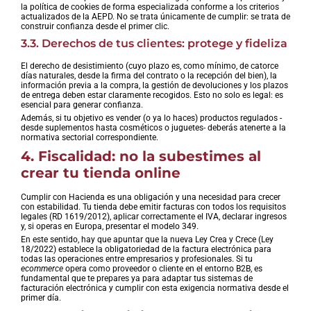
la política de cookies de forma especializada conforme a los criterios
actualizados de la AEPD. No se trata únicamente de cumplir: se trata de
construir confianza desde el primer clic.
3.3. Derechos de tus clientes: protege y fideliza
El derecho de desistimiento (cuyo plazo es, como mínimo, de catorce
días naturales, desde la firma del contrato o la recepción del bien), la
información previa a la compra, la gestión de devoluciones y los plazos
de entrega deben estar claramente recogidos. Esto no solo es legal: es
esencial para generar confianza.
Además, si tu objetivo es vender (o ya lo haces) productos regulados -
desde suplementos hasta cosméticos o juguetes- deberás atenerte a la
normativa sectorial correspondiente.
4. Fiscalidad: no la subestimes al
crear tu tienda online
Cumplir con Hacienda es una obligación y una necesidad para crecer
con estabilidad. Tu tienda debe emitir facturas con todos los requisitos
legales (RD 1619/2012), aplicar correctamente el IVA, declarar ingresos
y, si operas en Europa, presentar el modelo 349.
En este sentido, hay que apuntar que la nueva Ley Crea y Crece (Ley
18/2022) establece la obligatoriedad de la factura electrónica para
todas las operaciones entre empresarios y profesionales. Si tu
ecommerce
opera como proveedor o cliente en el entorno B2B, es
fundamental que te prepares ya para adaptar tus sistemas de
facturación electrónica y cumplir con esta exigencia normativa desde el
primer día.