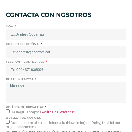
CONTACTA CON NOSOTROS
NOM
CORREU ELECTRÒNIC
TELÈFON + CODI DE PAÍS
EL TEU MISSATGE
POLÍTICA DE PRIVACITAT
He llegit i accepto l
Política de Privacitat
BUTLLETÍ DE NOTÍCIES
Accepto rebre el butlletí informatiu (Newsletter) de Delvy, fins i tot per
mitjans electrònics
INFORMACIÓ SOBRE PROTECCIÓ DE DADES DE DELVY GLOBAL, SL
Finalitats: