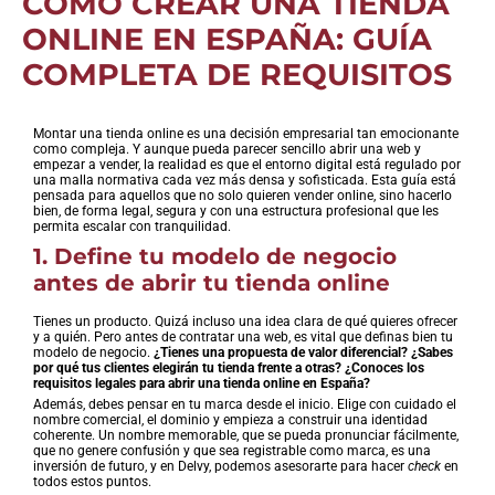
CÓMO CREAR UNA TIENDA
ONLINE EN ESPAÑA: GUÍA
COMPLETA DE REQUISITOS
Montar una tienda online es una decisión empresarial tan emocionante
como compleja. Y aunque pueda parecer sencillo abrir una web y
empezar a vender, la realidad es que el entorno digital está regulado por
una malla normativa cada vez más densa y sofisticada. Esta guía está
pensada para aquellos que no solo quieren vender online, sino hacerlo
bien, de forma legal, segura y con una estructura profesional que les
permita escalar con tranquilidad.
1. Define tu modelo de negocio
antes de abrir tu tienda online
Tienes un producto. Quizá incluso una idea clara de qué quieres ofrecer
y a quién. Pero antes de contratar una web, es vital que definas bien tu
modelo de negocio.
¿Tienes una propuesta de valor diferencial? ¿Sabes
por qué tus clientes elegirán tu tienda frente a otras? ¿Conoces los
requisitos legales para abrir una tienda online en España?
Además, debes pensar en tu marca desde el inicio. Elige con cuidado el
nombre comercial, el dominio y empieza a construir una identidad
coherente. Un nombre memorable, que se pueda pronunciar fácilmente,
que no genere confusión y que sea registrable como marca, es una
inversión de futuro, y en Delvy, podemos asesorarte para hacer
check
en
todos estos puntos.