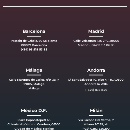
Barcelona
Madrid
Passeig de Gràcia, 50 5a planta
Calle Velázquez 126 2º C 28006
08007 Barcelona
Madrid (+34) 91 113 86 98
(+34) 93 518 53 85
Málaga
Andorra
Calle Marques de Larios, nº9, 3a P,
C/ Sant Salvador 10, piso 4 – 8, AD500,
29015, Málaga
Andorra la Vella
Málaga
(+376) 874 846
México D.F.
Milán
Plaza Popocatépetl 45
Via Jacopo Dal Verme, 7
Colonia Hipódromo Condesa, 06100
Milano 20159, MI.
Ciudad de México, México
(+39) 0283 520290