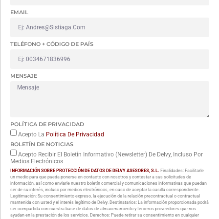
EMAIL
TELÉFONO + CÓDIGO DE PAÍS
MENSAJE
POLÍTICA DE PRIVACIDAD
Acepto La
Política De Privacidad
BOLETÍN DE NOTICIAS
Acepto Recibir El Boletín Informativo (Newsletter) De Delvy, Incluso Por
Medios Electrónicos
INFORMACIÓN SOBRE PROTECCIÓN DE DATOS DE DELVY ASESORES, S.L.
Finalidades: Facilitarle
un medio para que pueda ponerse en contacto con nosotros y contestar a sus solicitudes de
información, así como enviarle nuestro boletín comercial y comunicaciones informativas que puedan
ser de su interés, incluso por medios electrónicos, en caso de aceptar la casilla correspondiente.
Legitimación: Su consentimiento expreso, la ejecución de la relación precontractual o contractual
mantenida con usted y el interés legítimo de Delvy. Destinatarios: La información proporcionada podrá
ser compartida con nuestra base de datos de almacenamiento y terceros proveedores que nos
ayudan en la prestación de los servicios. Derechos: Puede retirar su consentimiento en cualquier