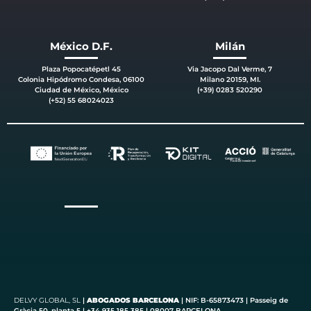
México D.F.
Milán
Plaza Popocatépetl 45
Via Jacopo Dal Verme, 7
Colonia Hipódromo Condesa, 06100
Milano 20159, MI.
Ciudad de México, México
(+39) 0283 520290
(+52) 55 68024023
DELVY
GLOBAL
, SL
|
ABOGADOS BARCELONA
| NIF: B-65873473 | Passeig de
Gràcia 50, planta 5 | +34 935 185 385 | 08007 BARCELONA