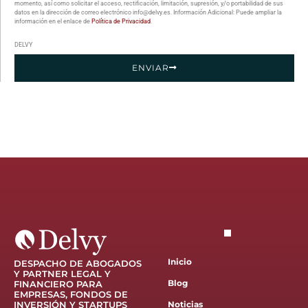
momento, así como solicitar el acceso, rectificación, limitación, supresión, y/o portabilidad de sus
datos en la dirección de correo electrónico info@delvy.es. Información Adicional: Puede ampliar la
información en el enlace de
Política de Privacidad
.
DELVY
ENVIAR
Inicio
DESPACHO DE ABOGADOS
Y PARTNER LEGAL Y
Blog
FINANCIERO PARA
EMPRESAS, FONDOS DE
INVERSIÓN Y STARTUPS
Noticias