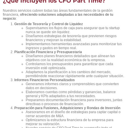
¿Qué Incluyen los CFO Part Time?
Nuestros servicios cubren todas las áreas fundamentales de la gestión
financiera,
ofreciendo soluciones adaptadas a las necesidades de tu
negocio
:
Gestión de Tesorería y Control de Liquidez
Supervisamos los flujos de caja para asegurar que tu startup
nunca se quede sin liquidez.
Diseñamos estrategias de tesorería que previenen riesgos
financieros y mejoran la estabilidad.
Implementamos herramientas avanzadas para monitorizar tus
ingresos y gastos en tiempo real.
Planificación Financiera y Presupuestaria
Diseñamos planes financieros detallados que alinean tus
objetivos con la realidad económica de tu empresa.
Controlamos los presupuestos para garantizar que cada
inversión esté optimizada.
Adaptamos la planificación a los cambios del mercado,
permitiéndote reaccionar rápidamente ante cualquier situación.
Informes Financieros Personalizados
Generamos informes claros y comprensibles que convierten
datos en decisiones.
Elaboramos cuentas como pérdidas y ganancias, balance
general y KPIs adaptados a tus necesidades.
Preparamos documentación financiera para inversores, juntas
directivas o procesos de financiación.
Preparación para Fusiones, Adquisiciones y Rondas de Inversión
Asesoramos en el diseño de estrategias para captar capital o
cerrar acuerdos de M&A.
Optimizamos la estructura financiera de tu empresa para
mejorar su valoración.
Nuestro servicio de CFO Part Time te acompaña todo el