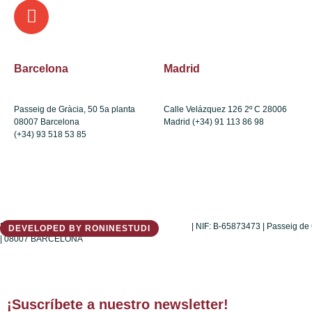
Barcelona
Madrid
Passeig de Gràcia, 50 5a planta
Calle Velázquez 126 2º C 28006
08007 Barcelona
Madrid (+34) 91 113 86 98
(+34) 93 518 53 85
DELVY
GLOBAL
, SL
|
ABOGADOS BARCELONA
| NIF: B-65873473 | Passeig de 
DEVELOPED BY RONINESTUDI
| 08007 BARCELONA
¡Suscríbete a nuestro newsletter!