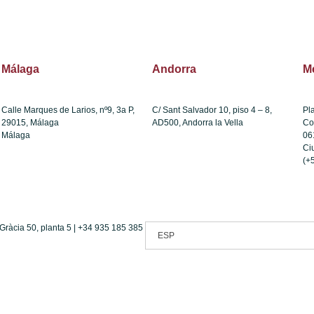
Málaga
Andorra
Mé
Calle Marques de Larios, nº9, 3a P,
C/ Sant Salvador 10, piso 4 – 8,
Pl
29015, Málaga
AD500, Andorra la Vella
Co
Málaga
06
(+376) 874 846
Ci
(+
Gràcia 50, planta 5 | +34 935 185 385
ESP