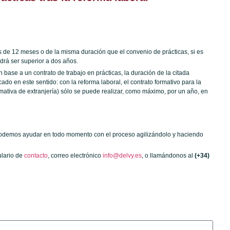
es de 12 meses o de la misma duración que el convenio de prácticas, si es
odrá ser superior a dos años.
n base a un contrato de trabajo en prácticas, la duración de la citada
do en este sentido: con la reforma laboral, el contrato formativo para la
rmativa de extranjería) sólo se puede realizar, como máximo, por un año, en
e podemos ayudar en todo momento con el proceso agilizándolo y haciendo
ulario de
contacto
, correo electrónico
info@delvy.es
, o llamándonos al
(+34)