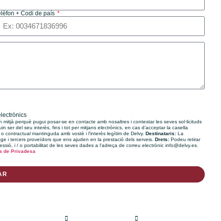
elèfon + Codi de país
electrònics
un mitjà perquè pugui posar-se en contacte amb nosaltres i contestar les seves sol·licituds
n ser del seu interès, fins i tot per mitjans electrònics, en cas d'acceptar la casella
 o contractual mantinguda amb vostè i l'interès legítim de Delvy.
Destinataris:
La
 i tercers proveïdors que ens ajuden en la prestació dels serveis.
Drets:
Podeu retirar
ressió, i / o portabilitat de les seves dades a l'adreça de correu electrònic info@delvy.es.
ca de Privadesa
AR