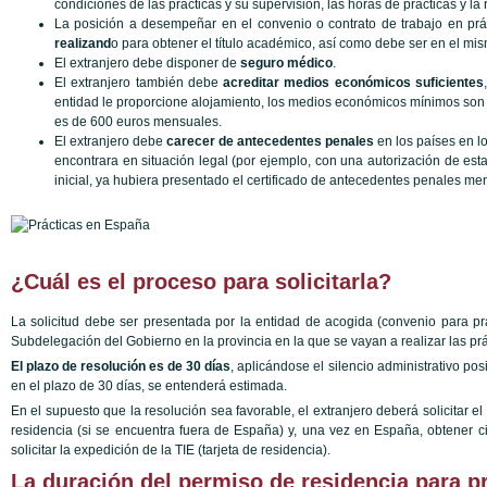
condiciones de las prácticas y su supervisión, las horas de prácticas y la 
La posición a desempeñar en el convenio o contrato de trabajo en pr
realizand
o para obtener el título académico, así como debe ser en el mism
El extranjero debe disponer de
seguro médico
.
El extranjero también debe
acreditar medios económicos suficientes
entidad le proporcione alojamiento, los medios económicos mínimos so
es de 600 euros mensuales.
El extranjero debe
carecer de antecedentes penales
en los países en lo
encontrara en situación legal (por ejemplo, con una autorización de esta
inicial, ya hubiera presentado el certificado de antecedentes penales men
¿Cuál es el proceso para solicitarla?
La solicitud debe ser presentada por la entidad de acogida (convenio
para pr
Subdelegación del Gobierno en la provincia en la que se vayan a realizar las prá
El plazo de resolución es de 30 días
, aplicándose el silencio administrativo posi
en el plazo de 30 días, se entenderá estimada.
En el supuesto que la resolución sea favorable, el extranjero deberá solicitar 
residencia (si se encuentra fuera de España) y, una vez en España, obtener cit
solicitar la expedición de la TIE (tarjeta de residencia).
La duración del permiso de residencia para pr