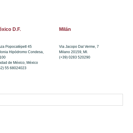
xico D.F.
Milán
aza Popocatépetl 45
Via Jacopo Dal Verme, 7
lonia Hipódromo Condesa,
Milano 20159, MI.
100
(+39) 0283 520290
udad de México, México
52) 55 68024023