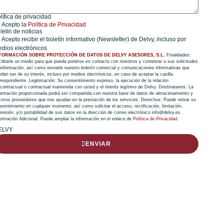
lítica de privacidad
Acepto la
Política de Privacidad
letín de noticias
Acepto recibir el boletín informativo (Newsletter) de Delvy, incluso por
dios electrónicos
FORMACIÓN SOBRE PROTECCIÓN DE DATOS DE DELVY ASESORES, S.L.
Finalidades:
cilitarle un medio para que pueda ponerse en contacto con nosotros y contestar a sus solicitudes
 información, así como enviarle nuestro boletín comercial y comunicaciones informativas que
dan ser de su interés, incluso por medios electrónicos, en caso de aceptar la casilla
respondiente. Legitimación: Su consentimiento expreso, la ejecución de la relación
contractual o contractual mantenida con usted y el interés legítimo de Delvy. Destinatarios: La
formación proporcionada podrá ser compartida con nuestra base de datos de almacenamiento y
rceros proveedores que nos ayudan en la prestación de los servicios. Derechos: Puede retirar su
sentimiento en cualquier momento, así como solicitar el acceso, rectificación, limitación,
resión, y/o portabilidad de sus datos en la dirección de correo electrónico info@delvy.es.
formación Adicional: Puede ampliar la información en el enlace de
Política de Privacidad
.
ELVY
ENVIAR