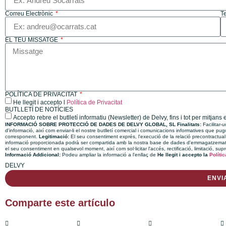
Correu Electrònic
T
EL TEU MISSATGE
POLÍTICA DE PRIVACITAT
He llegit i accepto l
Política de Privacitat
BUTLLETÍ DE NOTÍCIES
Accepto rebre el butlletí informatiu (Newsletter) de Delvy, fins i tot per mitjans 
INFORMACIÓ SOBRE PROTECCIÓ DE DADES DE DELVY GLOBAL, SL
Finalitats:
Facilitar-
d'informació, així com enviar-li el nostre butlletí comercial i comunicacions informatives que pugui
corresponent.
Legitimació:
El seu consentiment exprés, l'execució de la relació precontractual
informació proporcionada podrà ser compartida amb la nostra base de dades d'emmagatzematge
el seu consentiment en qualsevol moment, així com sol·licitar l'accés, rectificació, limitació, sup
Informació Addicional:
Podeu ampliar la informació a l'enllaç de
He llegit i accepto la
Políti
DELVY
ENVI
Comparte este artículo