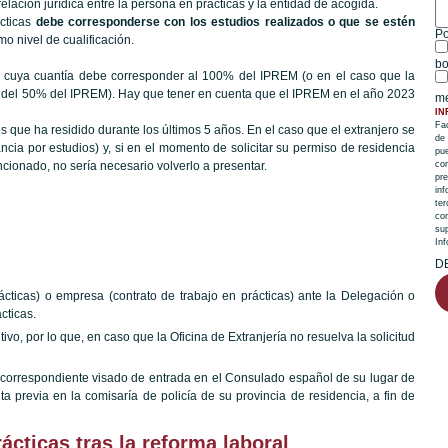
relación jurídica entre la persona en prácticas y la entidad de acogida.
ácticas
debe corresponderse con los estudios realizados o que se estén
Po
o nivel de cualificación.
bo
, cuya cuantía debe corresponder al 100% del IPREM (o en el caso que la
n del 50% del IPREM). Hay que tener en cuenta que el IPREM en el año 2023
me
IN
Fa
s que ha residido durante los últimos 5 años. En el caso que el extranjero se
de
ncia por estudios) y, si en el momento de solicitar su permiso de residencia
pue
cionado, no sería necesario volverlo a presentar.
cor
pre
in
te
con
sup
In
D
ácticas) o empresa (contrato de trabajo en prácticas) ante la Delegación o
cticas.
tivo, por lo qu
e, en caso que la Oficina de Extranjería no resuelva la solicitud
el correspondiente visado de entrada en el Consulado español de su lugar de
a previa en la comisaría de policía de su provincia de residencia, a fin de
ácticas tras la reforma laboral