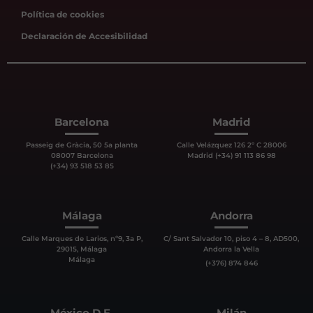
Política de cookies
Declaración de Accesibilidad
Barcelona
Madrid
Passeig de Gràcia, 50 5a planta
Calle Velázquez 126 2º C 28006
08007 Barcelona
Madrid (+34) 91 113 86 98
(+34) 93 518 53 85
Málaga
Andorra
Calle Marques de Larios, nº9, 3a P,
C/ Sant Salvador 10, piso 4 – 8, AD500,
29015, Málaga
Andorra la Vella
Málaga
(+376) 874 846
México D.F.
Milán