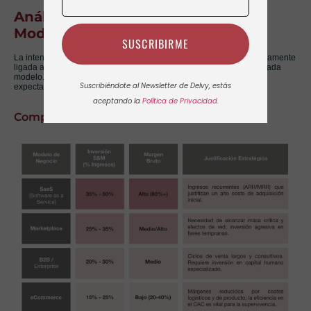
Análisis de Inversión en S&M por
Modelo de Negocio
SUSCRIBIRME
La intensidad de la inversión en S&M no es uniforme; está intrínsecamente
ligada a la estructura de costes y la naturaleza de los ingresos de cada
modelo. Comprender estas disparidades es crítico para establecer
Suscribiéndote al Newsletter de Delvy, estás
expectativas de crecimiento realistas y presupuestos sostenibles.
aceptando la
Política de Privacidad.
Comparativa de Benchmarks Sectoriales