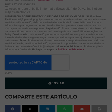
BUTLLETÍ DE NOTÍCIES
Accepto rebre el butlletí informatiu (Newsletter) de Delvy, fins i tot per
mitjans electrònics
INFORMACIÓ SOBRE PROTECCIÓ DE DADES DE DELVY GLOBAL, SL
Finalitats:
Facilitar-un mitjà perquè pugui posar-se en contacte amb nosaltres i contestar les seves
sol·licituds d'informació, així com enviar-li el nostre butlletí comercial i comunicacions
informatives que puguin ser del seu interès, fins i tot per mitjans electrònics, en cas
d'acceptar la casella corresponent.
Legitimació:
El seu consentiment exprés, l'execució
de la relació precontractual o contractual mantinguda amb vostè i l'interès legítim de
Delvy.
Destinataris:
La informació proporcionada podrà ser compartida amb la nostra
base de dades d'emmagatzematge i tercers proveïdors que ens ajuden en la prestació
dels serveis.
Drets:
Podeu retirar el seu consentiment en qualsevol moment, així com
sol·licitar l'accés, rectificació, limitació, supressió, i / o portabilitat de les seves dades a
l'adreça de correu electrònic info@delvy.es.
Informació Addicional:
Podeu ampliar la
informació a l'enllaç de
He llegit i accepto la
Política de Privadesa
DELVY
ENVIAR
COMPARTE ESTE ARTÍCULO