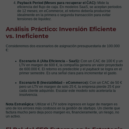
Payback Period (Meses para recuperar el CAC):
Mide la
eficiencia del flujo de caja. En modelos SaaS, se aceptan periodos
de 12 meses; en eCommerce, el retorno debería producirse
idealmente en la primera o segunda transacción para evitar
tensiones de liquidez.
Análisis Práctico: Inversión Eficiente
vs. Ineficiente
Consideremos dos escenarios de asignación presupuestaria de 100.000
€:
Escenario A (Alta Eficiencia – SaaS):
Con un CAC de 100 € y un
LTV en margen de 600 €, la compañía genera un valor proyectado
de 600.000 €. El retorno es predecible y el
payback
se logra en el
primer semestre. Es una señal clara para incrementar el gasto.
Escenario B (Inestabilidad – eCommerce):
Con un CAC de 50 €
pero un LTV en margen de solo 25 €, la empresa pierde 25 € por
cada cliente adquirido. Escalar este modelo solo aceleraría la
insolvencia.
Nota Estratégica:
Utilizar el LTV sobre ingresos en lugar de margen es
uno de los errores más costosos en la gestión de startups. Un cliente que
factura mucho pero deja poco margen es, financieramente, un riesgo, no
un activo.