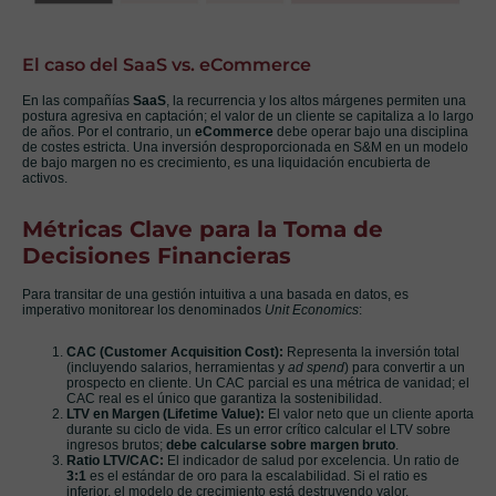
El caso del SaaS vs. eCommerce
En las compañías
SaaS
, la recurrencia y los altos márgenes permiten una
postura agresiva en captación; el valor de un cliente se capitaliza a lo largo
de años. Por el contrario, un
eCommerce
debe operar bajo una disciplina
de costes estricta. Una inversión desproporcionada en S&M en un modelo
de bajo margen no es crecimiento, es una liquidación encubierta de
activos.
Métricas Clave para la Toma de
Decisiones Financieras
Para transitar de una gestión intuitiva a una basada en datos, es
imperativo monitorear los denominados
Unit Economics
:
CAC (Customer Acquisition Cost):
Representa la inversión total
(incluyendo salarios, herramientas y
ad spend
) para convertir a un
prospecto en cliente. Un CAC parcial es una métrica de vanidad; el
CAC real es el único que garantiza la sostenibilidad.
LTV en Margen (Lifetime Value):
El valor neto que un cliente aporta
durante su ciclo de vida. Es un error crítico calcular el LTV sobre
ingresos brutos;
debe calcularse sobre margen bruto
.
Ratio LTV/CAC:
El indicador de salud por excelencia. Un ratio de
3:1
es el estándar de oro para la escalabilidad. Si el ratio es
inferior, el modelo de crecimiento está destruyendo valor.