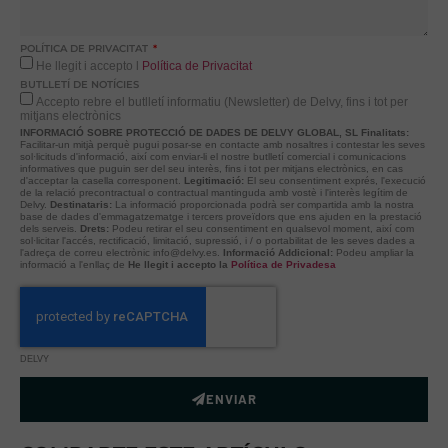
POLÍTICA DE PRIVACITAT
He llegit i accepto l
Política de Privacitat
BUTLLETÍ DE NOTÍCIES
Accepto rebre el butlletí informatiu (Newsletter) de Delvy, fins i tot per
mitjans electrònics
INFORMACIÓ SOBRE PROTECCIÓ DE DADES DE DELVY GLOBAL, SL
Finalitats:
Facilitar-un mitjà perquè pugui posar-se en contacte amb nosaltres i contestar les seves
sol·licituds d'informació, així com enviar-li el nostre butlletí comercial i comunicacions
informatives que puguin ser del seu interès, fins i tot per mitjans electrònics, en cas
d'acceptar la casella corresponent.
Legitimació:
El seu consentiment exprés, l'execució
de la relació precontractual o contractual mantinguda amb vostè i l'interès legítim de
Delvy.
Destinataris:
La informació proporcionada podrà ser compartida amb la nostra
base de dades d'emmagatzematge i tercers proveïdors que ens ajuden en la prestació
dels serveis.
Drets:
Podeu retirar el seu consentiment en qualsevol moment, així com
sol·licitar l'accés, rectificació, limitació, supressió, i / o portabilitat de les seves dades a
l'adreça de correu electrònic info@delvy.es.
Informació Addicional:
Podeu ampliar la
informació a l'enllaç de
He llegit i accepto la
Política de Privadesa
DELVY
ENVIAR