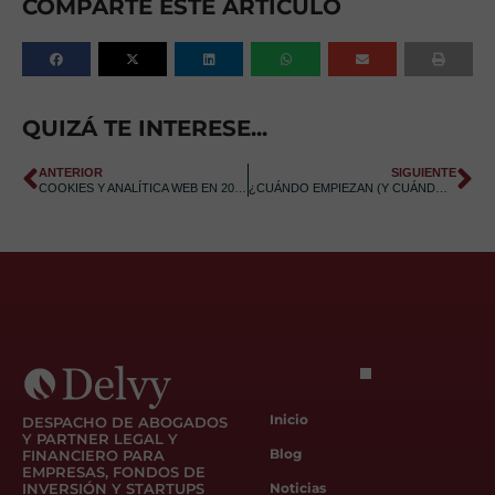
COMPARTE ESTE ARTÍCULO
QUIZÁ TE INTERESE...
ANTERIOR
SIGUIENTE
COOKIES Y ANALÍTICA WEB EN 2026: LOS 5 ERRORES LEGALES QUE SIGUEN COMETIENDO LOS E-COMMERCE
¿CUÁNDO EMPIEZAN (Y CUÁNDO TERMINAN) LOS 5 DÍAS DE PERMISO POR FAMILIAR ENFERMO? GUÍA TRAS LA ÚLTIMA SENTENCIA DEL TRIBUNAL SUPREMO
Inicio
DESPACHO DE ABOGADOS
Y PARTNER LEGAL Y
Blog
FINANCIERO PARA
EMPRESAS, FONDOS DE
INVERSIÓN Y STARTUPS
Noticias