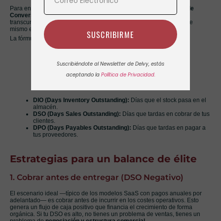
Para entender la eficiencia de tu balance, debemos mirar el
Ciclo de
Conversión de Caja (CCC)
. Esta métrica nos dice cuántos días
transcurren desde que pagas un euro a un proveedor hasta que ese
mismo euro vuelve a ti tras venderle al cliente.
SUSCRIBIRME
La fórmula que todo directivo debe monitorizar es:
Suscribiéndote al Newsletter de Delvy, estás
aceptando la
Política de Privacidad.
DIO (Days Inventory Outstanding):
Días que el stock pasa en el
almacén.
DSO (Days Sales Outstanding):
Días que tardas en cobrar de tus
clientes.
DPO (Days Payables Outstanding):
Días que tardas en pagar a
tus proveedores.
Estrategias para un balance de élite
1. Cobrar antes de entregar (DSO Negativo)
El escenario ideal —típico de los modelos SaaS con pagos anuales por
adelantado— es cobrar antes de incurrir en los costes operativos. Esto
genera un flujo de caja positivo que financia el crecimiento de forma
orgánica. Si tu DSO es alto, no tienes un problema de ventas, tienes un
problema de
negociación y estructura comercial
.