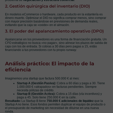
2. Gestión quirúrgica del inventario (DIO)
En modelos eCommerce o hardware, cada producto en la estantería es
dinero muerto. Optimizar el DIO no significa comprar menos, sino comprar
con mayor precisión basándose en previsiones de demanda reales,
evitando que la caja se «oxide» en el almacén.
3. El poder del apalancamiento operativo (DPO)
Apalancarse en los proveedores es una forma de financiación gratuita. Un
CFO estratégico no busca «no pagar», sino alinear los plazos de salida de
caja con los de entrada. Si cobras a 30 días pero pagas a 15, estás
financiando a tus proveedores con tu propio
runway
.
Análisis práctico: El impacto de la
eficiencia
Imaginemos una startup que factura 500.000 € al mes:
Startup A (Gestión Pasiva):
Cobra a 60 días y paga a 30. Tiene
1.000.000 € «atrapados» en facturas pendientes. Siempre
necesita pólizas de crédito.
Startup B (Gestión Activa):
Cobra a 15 días (vía incentivos) y
paga a 45. Solo tiene 250.000 € en la calle.
Resultado:
La Startup B tiene
750.000 € adicionales de liquidez
que la
Startup A no tiene. Esos fondos permiten duplicar el equipo de producto o
el presupuesto de marketing sin necesidad de diluirse en una nueva
ronda.