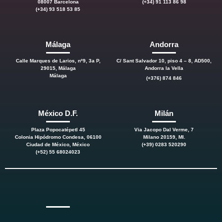
08007 Barcelona
(+34) 91 113 86 98
(+34) 93 518 53 85
Málaga
Andorra
Calle Marques de Larios, nº9, 3a P,
C/ Sant Salvador 10, piso 4 – 8, AD500,
29015, Málaga
Andorra la Vella
Málaga
(+376) 874 846
México D.F.
Milán
Plaza Popocatépetl 45
Via Jacopo Dal Verme, 7
Colonia Hipódromo Condesa, 06100
Milano 20159, MI.
Ciudad de México, México
(+39) 0283 520290
(+52) 55 68024023