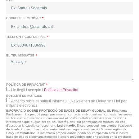
CORREU ELECTRÒNIC
TELÈFON + CODI DE PAÍS
EL TEU MISSATGE
POLÍTICA DE PRIVACITAT
He llegit i accepto l
Política de Privacitat
BUTLLETÍ DE NOTÍCIES
Accepto rebre el butlletí informatiu (Newsletter) de Delvy, fins i tot per
mitjans electrònics
INFORMACIÓ SOBRE PROTECCIÓ DE DADES DE DELVY GLOBAL, SL
Finalitats:
Facilitar-un mitjà perquè pugui posar-se en contacte amb nosaltres i contestar les seves
sol·licituds d'informació, així com enviar-li el nostre butlletí comercial i comunicacions
informatives que puguin ser del seu interès, fins i tot per mitjans electrònics, en cas
d'acceptar la casella corresponent.
Legitimació:
El seu consentiment exprés, l'execució
de la relació precontractual o contractual mantinguda amb vostè i l'interès legítim de
Delvy.
Destinataris:
La informació proporcionada podrà ser compartida amb la nostra
base de dades d'emmagatzematge i tercers proveïdors que ens ajuden en la prestació