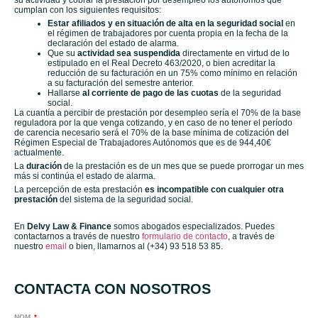
su actividad y cobrar la prestación por desempleo los autónomos que
cumplan con los siguientes requisitos:
Estar afiliados y en situación de alta en la seguridad social
en
el régimen de trabajadores por cuenta propia en la fecha de la
declaración del estado de alarma.
Que su
actividad sea suspendida
directamente en virtud de lo
estipulado en el Real Decreto 463/2020, o bien acreditar la
reducción de su facturación en un 75% como mínimo en relación
a su facturación del semestre anterior.
Hallarse
al corriente de pago de las cuotas
de la seguridad
social.
La cuantía a percibir de prestación por desempleo sería el 70% de la base
reguladora por la que venga cotizando, y en caso de no tener el período
de carencia necesario será el 70% de la base mínima de cotización del
Régimen Especial de Trabajadores Autónomos que es de 944,40€
actualmente.
La
duración
de la prestación es de un mes que se puede prorrogar un mes
más si continúa el estado de alarma.
La percepción de esta prestación
es incompatible con cualquier otra
prestación
del sistema de la seguridad social.
En
Delvy Law & Finance
somos abogados especializados. Puedes
contactarnos a través de nuestro
formulario de contacto
, a través de
nuestro
email
o bien, llamarnos al (+34) 93 518 53 85.
CONTACTA CON NOSOTROS
NOM