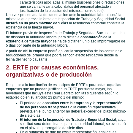
características asociadas al mismo (suspensiones o reducciones
que se van a llevar a cabo, datos del personal afectado y
justificación de la elección del mismo…. entre otros).
Una vez presentada la documentación ante la autoridad laboral, será la
misma la que previo informe de Inspección de Trabajo y Seguridad Social
dictará en un plazo máximo de 5 días
la resolución conforme constate la
existencia de la fuerza mayor.
El informe previo de Inspección de Trabajo y Seguridad Social del que ha
de disponer la autoridad laboral para dictar la
constatación de la
existencia de fuerza mayor
se ha de dictar en un plazo improrrogable de
5 días por parte de la autoridad laboral.
A partir de ahí la empresa podrá aplicar la suspensión de los contratos o
reducciones de jornada que podrá ser con efecto retroactivo desde la
fecha del hecho causante.
2. ERTE por causas económicas,
organizativas o de producción
Respecto a la tramitación de estos tipos de ERTE’s para todas aquellas
empresas que no puedan justificar un ERTE por fuerza mayor, las
novedades que incluye este Real Decreto son las siguientes según lo
establecido en su artículo 23 punto 1 del mismo:
El periodo de
consultas entre la empresa y la representación
de las personas trabajadoras
o la comisión representativa
prevista en el punto anterior no deberá exceder del plazo máximo
de siete días.
El
informe de la Inspección de Trabajo y Seguridad Social
, cuya
solicitud será determinante para la autoridad laboral, se evacuará
en el plazo improrrogable de siete días.
En el supuesto de que no exista representación legal de las