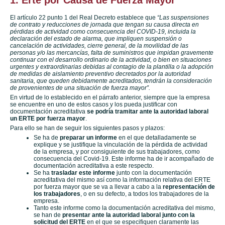
1. Erte por Causa de Fuerza Mayor
El artículo 22 punto 1 del Real Decreto establece que
“Las suspensiones
de contrato y reducciones de jornada que tengan su causa directa en
pérdidas de actividad como consecuencia del COVID-19, incluida la
declaración del estado de alarma, que impliquen suspensión o
cancelación de actividades, cierre general, de la movilidad de las
personas y/o las mercancías, falta de suministros que impidan gravemente
continuar con el desarrollo ordinario de la actividad, o bien en situaciones
urgentes y extraordinarias debidas al contagio de la plantilla o la adopción
de medidas de aislamiento preventivo decretados por la autoridad
sanitaria, que queden debidamente acreditados, tendrán la consideración
de provenientes de una situación de fuerza mayor”.
En virtud de lo establecido en el párrafo anterior, siempre que la empresa
se encuentre en uno de estos casos y los pueda justificar con
documentación acreditativa
se podría tramitar ante la autoridad laboral
un ERTE por fuerza mayor
.
Para ello se han de seguir los siguientes pasos y plazos:
Se ha de
preparar un informe
en el que detalladamente se
explique y se justifique la vinculación de la pérdida de actividad
de la empresa, y por consiguiente de sus trabajadores, como
consecuencia del Covid-19. Este informe ha de ir acompañado de
documentación acreditativa a este respecto.
Se ha
trasladar este informe
junto con la documentación
acreditativa del mismo así como la información relativa del ERTE
por fuerza mayor que se va a llevar a cabo a la
representación de
los trabajadores
, o en su defecto, a todos los trabajadores de la
empresa.
Tanto este informe como la documentación acreditativa del mismo,
se han de
presentar ante la autoridad laboral junto con la
solicitud del ERTE
en el que se especifiquen claramente las