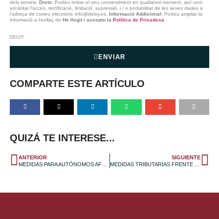
dels serveis.
Drets:
Podeu retirar el seu consentiment en qualsevol moment, així com
sol·licitar l'accés, rectificació, limitació, supressió, i / o portabilitat de les seves dades a
l'adreça de correu electrònic info@delvy.es.
Informació Addicional:
Podeu ampliar la
informació a l'enllaç de
He llegit i accepto la
Política de Privadesa
DELVY
ENVIAR
COMPARTE ESTE ARTÍCULO
QUIZÁ TE INTERESE...
ANTERIOR
SIGUIENTE
MEDIDAS PARA AUTÓNOMOS AFECTADOS POR LA CRISIS DEL COVID-19
MEDIDAS TRIBUTARIAS FRENTE AL COVID-19 (REAL DECRETO-LEY 8/2020)