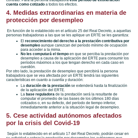
contrato. Para la persona trabajadora
este período de exoneración
cuenta como cotizado
a todos los efectos.
4. Medidas extraordinarias en materia de
protección por desempleo
En función de lo establecido en el artículo 25 del Real Decreto, a aquellas
personas trabajadoras a las que se les aplique un ERTE se les garantiza:
El
reconocimiento del derecho a la prestación contributiva por
desempleo
aunque carezcan del período mínimo de ocupación
para acceder a la mima.
No les computará el tiempo
en que se perciba la prestación por
desempleo a causa de la aplicación del ERTE para consumir los
períodos máximos a los que tengan derecho en cada caso en
cuestión.
Por otro lado, la prestación de desempleo que percibirá la persona
trabajadora que se vea afectada por un ERTE tendrá las siguientes
características en cuanto a cuantía y duración:
La
duración de la prestación
se extenderá hasta la finalización
de la aplicación del ERTE.
La
base reguladora
de la prestación será la resultante de
computar el promedio de las bases de los últimos 180 días
cotizados o, en su defecto, del período de tiempo inferior,
inmediatamente anterior a la situación legal de desempleo.
5. Cese actividad autónomos afectados
por la crisis del Covid-19
Según lo establecido en el artículo 17 del Real Decreto, podrán cesar en