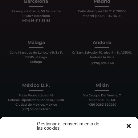
Barcelona
Madrid
Passeig de Gràcia, 50 5a planta
Calle Velázquez 126 2º C 28006
08007 Barcelona
Madrid (+34) 91 113 86 98
(+34) 93 518 53 85
Málaga
Andorra
Calle Marques de Larios, nº9, 3a P,
C/ Sant Salvador 10, piso 4 – 8, AD500,
29015, Málaga
Andorra la Vella
Málaga
(+376) 874 846
México D.F.
Milán
Plaza Popocatépetl 45
Via Jacopo Dal Verme, 7
Colonia Hipódromo Condesa, 06100
Milano 20159, MI.
Ciudad de México, México
(+39) 0283 520290
(+52) 55 68024023
Gestionar el consentimiento de
las cookies