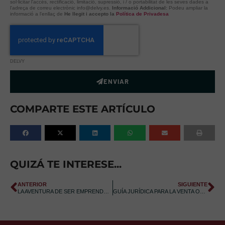
sol·licitar l'accés, rectificació, limitació, supressió, i / o portabilitat de les seves dades a
l'adreça de correu electrònic info@delvy.es.
Informació Addicional:
Podeu ampliar la
informació a l'enllaç de
He llegit i accepto la
Política de Privadesa
DELVY
ENVIAR
COMPARTE ESTE ARTÍCULO
QUIZÁ TE INTERESE...
ANTERIOR
SIGUIENTE
LA AVENTURA DE SER EMPRENDEDOR (I)
GUÍA JURÍDICA PARA LA VENTA ONLINE