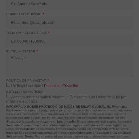
CORREU ELECTRÒNIC
TELÈFON + CODI DE PAÍS
EL TEU MISSATGE
POLÍTICA DE PRIVACITAT
He llegit i accepto l
Política de Privacitat
BUTLLETÍ DE NOTÍCIES
Accepto rebre el butlletí informatiu (Newsletter) de Delvy, fins i tot per
mitjans electrònics
INFORMACIÓ SOBRE PROTECCIÓ DE DADES DE DELVY GLOBAL, SL
Finalitats:
Facilitar-un mitjà perquè pugui posar-se en contacte amb nosaltres i contestar les seves
sol·licituds d'informació, així com enviar-li el nostre butlletí comercial i comunicacions
informatives que puguin ser del seu interès, fins i tot per mitjans electrònics, en cas
d'acceptar la casella corresponent.
Legitimació:
El seu consentiment exprés, l'execució
de la relació precontractual o contractual mantinguda amb vostè i l'interès legítim de
Delvy.
Destinataris:
La informació proporcionada podrà ser compartida amb la nostra
base de dades d'emmagatzematge i tercers proveïdors que ens ajuden en la prestació
dels serveis.
Drets:
Podeu retirar el seu consentiment en qualsevol moment, així com