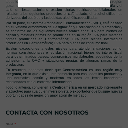
todos los productos originarios de los territorios de los países de la región
gozan de libre comercio, con la única excepción del azúcar de caña y el
café sin tostar, asimismo existen ciertas restricciones bilaterales en
relación a los siguientes productos: el café tostado, el alcohol etílico, los
derivados del petróleo y las bebidas alcohólicas destiladas.
Por su parte, el Sistema Arancelario Centroamericano (SAC), está basado
en el Sistema Armonizado de Designación y Codificación de Mercancías y
se conforma de los siguientes niveles arancelarios: 0% para bienes de
capital y materias primas no producidas en la región; 5% para materias
primas producidas en Centroamérica; 10% para bienes intermedios
producidos en Centroamérica; 15% para bienes de consumo final.
Existen excepciones a estos niveles para atender situaciones como:
normas constitucionales o legislación nacional; bienes de interés fiscal
para determinados países, compromisos multilaterales adquiridos de la
adhesión a la OMC y situaciones propias de algunas ramas de la
producción.
En resumen, podemos decir que
Centroamérica
es una
región muy
integrada
, en la que existe libre comercio para casi todos los productos y
una normativa común y moderna en todos los temas importantes
relacionados con el comercio internacional.
Todo lo anterior, convierten a
Centroamérica
en un
mercado interesante
y atractivo
para cualquier
inversionista o exportador
que busque nuevas
oportunidades de negocio y ampliación de mercado.
CONTACTA CON NOSOTROS
NOM