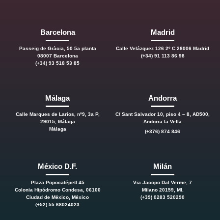
Barcelona
Madrid
Passeig de Gràcia, 50 5a planta
Calle Velázquez 126 2º C 28006 Madrid
08007 Barcelona
(+34) 91 113 86 98
(+34) 93 518 53 85
Málaga
Andorra
Calle Marques de Larios, nº9, 3a P,
C/ Sant Salvador 10, piso 4 – 8, AD500,
29015, Málaga
Andorra la Vella
Málaga
(+376) 874 846
México D.F.
Milán
Plaza Popocatépetl 45
Via Jacopo Dal Verme, 7
Colonia Hipódromo Condesa, 06100
Milano 20159, MI.
Ciudad de México, México
(+39) 0283 520290
(+52) 55 68024023