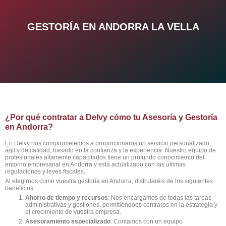
GESTORÍA EN ANDORRA LA VELLA
¿Por qué contratar a Delvy cómo tu Asesoría y Gestoría
en Andorra?
En Delvy nos comprometemos a proporcionaros un servicio personalizado,
ágil y de calidad, basado en la confianza y la experiencia. Nuestro equipo de
profesionales altamente capacitados tiene un profundo conocimiento del
entorno empresarial en Andorra y está actualizado con las últimas
regulaciones y leyes fiscales.
Al elegirnos como vuestra gestoría en Andorra, disfrutaréis de los siguientes
beneficios:
Ahorro de tiempo y recursos
: Nos encargamos de todas las tareas
administrativas y gestiones, permitiéndoos centraros en la estrategia y
el crecimiento de vuestra empresa.
Asesoramiento especializado
: Contamos con un equipo