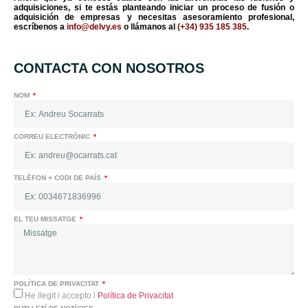
adquisiciones, si te estás planteando iniciar un proceso de fusión o
adquisición de empresas y necesitas asesoramiento profesional,
escríbenos a
info@delvy.es
o llámanos al
(+34) 935 185 385
.
CONTACTA CON NOSOTROS
NOM
CORREU ELECTRÒNIC
TELÈFON + CODI DE PAÍS
EL TEU MISSATGE
POLÍTICA DE PRIVACITAT
He llegit i accepto l
Política de Privacitat