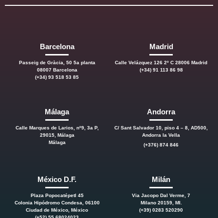
Barcelona
Madrid
Passeig de Gràcia, 50 5a planta
Calle Velázquez 126 2º C 28006 Madrid
08007 Barcelona
(+34) 91 113 86 98
(+34) 93 518 53 85
Málaga
Andorra
Calle Marques de Larios, nº9, 3a P,
C/ Sant Salvador 10, piso 4 – 8, AD500,
29015, Málaga
Andorra la Vella
Málaga
(+376) 874 846
México D.F.
Milán
Plaza Popocatépetl 45
Via Jacopo Dal Verme, 7
Colonia Hipódromo Condesa, 06100
Milano 20159, MI.
Ciudad de México, México
(+39) 0283 520290
(+52) 55 68024023