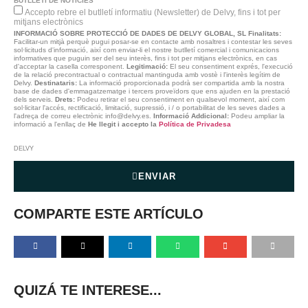
BUTLLETÍ DE NOTÍCIES
Accepto rebre el butlletí informatiu (Newsletter) de Delvy, fins i tot per
mitjans electrònics
INFORMACIÓ SOBRE PROTECCIÓ DE DADES DE DELVY GLOBAL, SL
Finalitats:
Facilitar-un mitjà perquè pugui posar-se en contacte amb nosaltres i contestar les seves
sol·licituds d'informació, així com enviar-li el nostre butlletí comercial i comunicacions
informatives que puguin ser del seu interès, fins i tot per mitjans electrònics, en cas
d'acceptar la casella corresponent.
Legitimació:
El seu consentiment exprés, l'execució
de la relació precontractual o contractual mantinguda amb vostè i l'interès legítim de
Delvy.
Destinataris:
La informació proporcionada podrà ser compartida amb la nostra
base de dades d'emmagatzematge i tercers proveïdors que ens ajuden en la prestació
dels serveis.
Drets:
Podeu retirar el seu consentiment en qualsevol moment, així com
sol·licitar l'accés, rectificació, limitació, supressió, i / o portabilitat de les seves dades a
l'adreça de correu electrònic info@delvy.es.
Informació Addicional:
Podeu ampliar la
informació a l'enllaç de
He llegit i accepto la
Política de Privadesa
DELVY
ENVIAR
COMPARTE ESTE ARTÍCULO
QUIZÁ TE INTERESE...