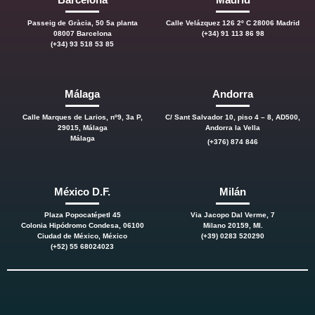
Passeig de Gràcia, 50 5a planta
Calle Velázquez 126 2º C 28006 Madrid
08007 Barcelona
(+34) 91 113 86 98
(+34) 93 518 53 85
Málaga
Andorra
Calle Marques de Larios, nº9, 3a P,
C/ Sant Salvador 10, piso 4 – 8, AD500,
29015, Málaga
Andorra la Vella
Málaga
(+376) 874 846
México D.F.
Milán
Plaza Popocatépetl 45
Via Jacopo Dal Verme, 7
Colonia Hipódromo Condesa, 06100
Milano 20159, MI.
Ciudad de México, México
(+39) 0283 520290
(+52) 55 68024023