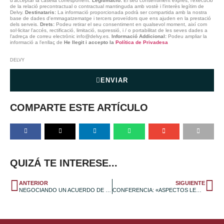
d'acceptar la casella corresponent.
Legitimació:
El seu consentiment exprés, l'execució
de la relació precontractual o contractual mantinguda amb vostè i l'interès legítim de
Delvy.
Destinataris:
La informació proporcionada podrà ser compartida amb la nostra
base de dades d'emmagatzematge i tercers proveïdors que ens ajuden en la prestació
dels serveis.
Drets:
Podeu retirar el seu consentiment en qualsevol moment, així com
sol·licitar l'accés, rectificació, limitació, supressió, i / o portabilitat de les seves dades a
l'adreça de correu electrònic info@delvy.es.
Informació Addicional:
Podeu ampliar la
informació a l'enllaç de
He llegit i accepto la
Política de Privadesa
DELVY
ENVIAR
COMPARTE ESTE ARTÍCULO
QUIZÁ TE INTERESE...
ANTERIOR
SIGUIENTE
NEGOCIANDO UN ACUERDO DE INVERSIÓN: ¿QUÉ ES UN TERM SHEET?
CONFERENCIA: «ASPECTOS LEGALES PARA INICIAR TU ACTIVIDAD EMPRESARIAL»