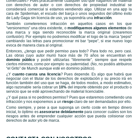
comerciales? Pues prácticamente cualquier uso que hagamos de material
con derechos de autor o con derechos de propiedad industrial se
considerará comercial si estamos vendiendo algo. Utilizar en una app la
cara de Spiderman, el escudo del barça o unos segundos del último éxito
de Lady Gaga sin licencia de uso, ya supondría una
infracción
.
También cometeremos infracción en aquellos casos en los que
“versionemos” una obra existente, o
modifiquemos algunos elementos
de
una marca y siga siendo reconocible la marca original (crearemos
confusión). Por ejemplo no podremos modificar el logo de la marca “pepsi”
cambiando las letras para promocionar mi bar “pepe”, si ese nuevo logo
evoca de manera clara al original.
Entonces, ¿tengo que pedir permiso para todo? Para todo no, pero casi.
Las obras cuyo autor murió hace más de 70 años se encuentran en
dominio público
y podré utilizarlas “libremente”, siempre que respete
ciertos mínimos, como por ejemplo su paternidad. (No, no podéis atribuiros
“el Grito” de Munch aunque esté en dominio público).
¿Y
cuanto cuesta una licencia
? Pues depende. Es algo que habrá que
negociar con el titular de los derechos de explotación y su precio irá en
función también del uso que se haga, de todos modos, a modo estimativo,
algo razonable sería cobrar un
10%
del importe obtenido por el producto o
servicio que se esté aprovechando de material licenciable.
¿Y qué pasa si no pedimos permiso? Pues que estaremos cometiendo una
infracción y nos exponemos a un
riesgo
claro de ser demandados por ello.
Como siempre, y pese a que suponga un cierto coste en tiempo dinero
inicial, lo óptimo es
asesorarse debidamente
para conocer cuáles son los
riesgos antes de emprender cualquier acción que pueda colisionar con
derechos de autor y/o de marca.