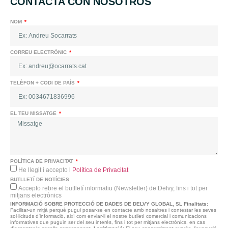
CONTACTA CON NOSOTROS
NOM
CORREU ELECTRÒNIC
TELÈFON + CODI DE PAÍS
EL TEU MISSATGE
POLÍTICA DE PRIVACITAT
He llegit i accepto l
Política de Privacitat
BUTLLETÍ DE NOTÍCIES
Accepto rebre el butlletí informatiu (Newsletter) de Delvy, fins i tot per
mitjans electrònics
INFORMACIÓ SOBRE PROTECCIÓ DE DADES DE DELVY GLOBAL, SL
Finalitats:
Facilitar-un mitjà perquè pugui posar-se en contacte amb nosaltres i contestar les seves
sol·licituds d'informació, així com enviar-li el nostre butlletí comercial i comunicacions
informatives que puguin ser del seu interès, fins i tot per mitjans electrònics, en cas