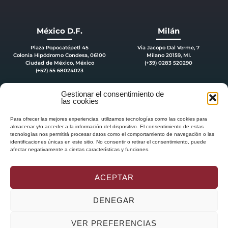
México D.F.
Milán
Plaza Popocatépetl 45
Via Jacopo Dal Verme, 7
Colonia Hipódromo Condesa, 06100
Milano 20159, MI.
Ciudad de México, México
(+39) 0283 520290
(+52) 55 68024023
Gestionar el consentimiento de
las cookies
Para ofrecer las mejores experiencias, utilizamos tecnologías como las cookies para
almacenar y/o acceder a la información del dispositivo. El consentimiento de estas
tecnologías nos permitirá procesar datos como el comportamiento de navegación o las
identificaciones únicas en este sitio. No consentir o retirar el consentimiento, puede
afectar negativamente a ciertas características y funciones.
ACEPTAR
DENEGAR
DELVY
GLOBAL
, SL
|
ABOGADOS BARCELONA
| NIF: B-65873473 | Passeig de
VER PREFERENCIAS
Gràcia 50, planta 5 | +34 935 185 385 | 08007 BARCELONA