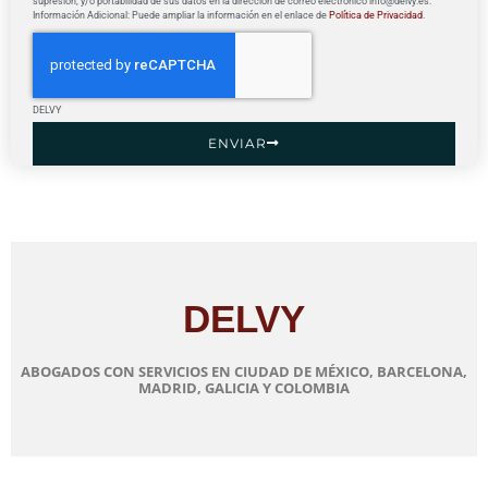
supresión, y/o portabilidad de sus datos en la dirección de correo electrónico info@delvy.es.
Información Adicional: Puede ampliar la información en el enlace de
Política de Privacidad
.
DELVY
ENVIAR
DELVY
ABOGADOS CON SERVICIOS EN CIUDAD DE MÉXICO, BARCELONA,
MADRID, GALICIA Y COLOMBIA