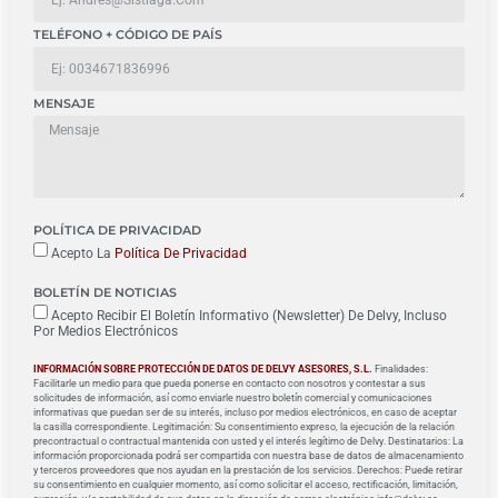
TELÉFONO + CÓDIGO DE PAÍS
MENSAJE
POLÍTICA DE PRIVACIDAD
Acepto La
Política De Privacidad
BOLETÍN DE NOTICIAS
Acepto Recibir El Boletín Informativo (Newsletter) De Delvy, Incluso
Por Medios Electrónicos
INFORMACIÓN SOBRE PROTECCIÓN DE DATOS DE DELVY ASESORES, S.L.
Finalidades:
Facilitarle un medio para que pueda ponerse en contacto con nosotros y contestar a sus
solicitudes de información, así como enviarle nuestro boletín comercial y comunicaciones
informativas que puedan ser de su interés, incluso por medios electrónicos, en caso de aceptar
la casilla correspondiente. Legitimación: Su consentimiento expreso, la ejecución de la relación
precontractual o contractual mantenida con usted y el interés legítimo de Delvy. Destinatarios: La
información proporcionada podrá ser compartida con nuestra base de datos de almacenamiento
y terceros proveedores que nos ayudan en la prestación de los servicios. Derechos: Puede retirar
su consentimiento en cualquier momento, así como solicitar el acceso, rectificación, limitación,