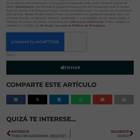
de la relació precontractual o contractual mantinguda amb vostè i l'interès legítim de
Delvy.
Destinataris:
La informació proporcionada podrà ser compartida amb la nostra
base de dades d'emmagatzematge i tercers proveïdors que ens ajuden en la prestació
dels serveis.
Drets:
Podeu retirar el seu consentiment en qualsevol moment, així com
sol·licitar l'accés, rectificació, limitació, supressió, i / o portabilitat de les seves dades a
l'adreça de correu electrònic info@delvy.es.
Informació Addicional:
Podeu ampliar la
informació a l'enllaç de
He llegit i accepto la
Política de Privadesa
DELVY
ENVIAR
COMPARTE ESTE ARTÍCULO
QUIZÁ TE INTERESE...
ANTERIOR
SIGUIENTE
TRIBUTAR A ANDORRA: REQUISITS I PRINCIPALS CONSELLS
GOIKO