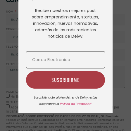
Recibe nuestros mejores post
NOM
sobre emprendimiento, startups,
innovación, nuevas normativas,
además de las más recientes
CORREU ELECTRÒNIC
noticias de Delvy.
TELÈFON + CODI DE PAÍS
EL TEU MISSATGE
SUSCRIBIRME
POLÍTICA DE PRIVACITAT
He llegit i accepto l
Política de Privacitat
Suscribiéndote al Newsletter de Delvy, estás
BUTLLETÍ DE NOTÍCIES
aceptando la
Política de Privacidad.
Accepto rebre el butlletí informatiu (Newsletter) de Delvy, fins i tot per
mitjans electrònics
INFORMACIÓ SOBRE PROTECCIÓ DE DADES DE DELVY GLOBAL, SL
Finalitats:
Facilitar-un mitjà perquè pugui posar-se en contacte amb nosaltres i contestar les seves
sol·licituds d'informació, així com enviar-li el nostre butlletí comercial i comunicacions
informatives que puguin ser del seu interès, fins i tot per mitjans electrònics, en cas
d'acceptar la casella corresponent.
Legitimació:
El seu consentiment exprés, l'execució