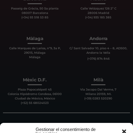
Passeig de Gràcia, 50 5a planta
Calle Velázquez 126 2º C
08007 Barcelona
28006 Madrid
(+34) 93 518 53 85
(+34) 935 185 385
Màlaga
Andorra
Calle Marques de Larios, nº9, 3a P,
C/ Sant Salvador 10, piso 4 – 8, AD500,
29015, Málaga
Andorra la Vella
Málaga
(+376) 874 846
Mèxic D.F.
Milà
Plaza Popocatépetl 45
Via Jacopo Dal Verme, 7
Colonia Hipódromo Condesa, 06100
Milano 20159, MI.
Ciudad de México, México
(+39) 0283 520290
(+52) 55 68024023
Gestionar el consentimiento de