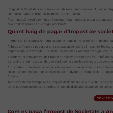
L’Impost de Societats a Andorra és un dels més baixos del món. El percentatge 
com de la quantitat d’ingressos generats per aquesta.
A continuació, t’expliquem quan i que quantitat hauràs de pagar en concepte d
quantitat de beneficis que pugui reportar-te.
Quant haig de pagar d’Impost de socie
L’Impost de Societats a Andorra es paga en funció dels beneficis nets obting
A Europa, l’import a pagar per una societat en concepte d’Impost de Societats res
pagant el tipus màxim del 10%, tenir una societat a Andorra pot significar, un
A Andorra, el tipus general de l’impost de societats s’estableix en un màxim de
denominats règims especials, que s’apliquen a aquelles societats que compleixe
Així, existeix un règim especial per a les societats que realitzen una explotaci
societats cooperatives i per a les societats l’activitat de les quals sigui la ges
Andorra.
També existeixen exempcions a l’Impost de Societats (és a dir el tipus de gravam
de les societats gestores de patrimoni i per als dividends rebuts per persones
CONTACT
Com es paga l’Impost de Societats a A