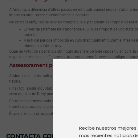
A Andorra, a diferència d’altres països en els quals aquest impost s’abona tri
impositiu amb l’exercici econòmic de la societat.
No obstant això, has de tenir en compte que el pagament de l’impost es reali
El mes de setembre ha d’abonar-se el 50% de l’Impost de Societats de
anterior.
A la fi del període impositiu en curs (habitualment durant el mes de j
abonada a inicis d’any.
Quan en virtut dels beneficis obtinguts durant el període impositiu en curs, la
negativa el Ministeri de Finances d’Andorra retornarà l’excés a l’obligat tributar
Assessorament per a empreses a Andorra
Andorra és un país molt atractiu per a constituir una societat. Aquest redu
fiscals.
Fins i tot i existir indubtables avantatges, el procés de creació i mantenime
cosa que des de Delvy podem ajudar a solucionar.
Els nostres professionals porten anys assessorant empreses, tant a Andorra
tràmits que suposa la creació i manteniment d’una empresa. A més, també so
És per això que, si necessites ajuda per a
crear o mantenir una empresa a An
Recibe nuestros mejores 
más recientes noticias de
CONTACTA CON NOSOTROS