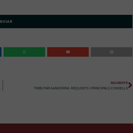
NVIAR
SIGUIENTE
ITS, DOCUMENTACIÓ I COSTOS ASSOCIATS
TRIBUTAR A ANDORRA: REQUISITS I PRINCIPALS CONSELLS