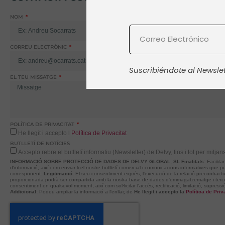
NOM
CORREU ELECTRÒNIC
Suscribiéndote al Newsle
EL TEU MISSATGE
POLÍTICA DE PRIVACITAT
He llegit i accepto l
Política de Privacitat
BUTLLETÍ DE NOTÍCIES
Accepto rebre el butlletí informatiu (Newsletter) de Delvy, fins i tot per mitjan
INFORMACIÓ SOBRE PROTECCIÓ DE DADES DE DELVY GLOBAL, SL
Finalitats:
Facilit
d'informació, així com enviar-li el nostre butlletí comercial i comunicacions informatives que pu
corresponent.
Legitimació:
El seu consentiment exprés, l'execució de la relació precontractu
proporcionada podrà ser compartida amb la nostra base de dades d'emmagatzematge i tercer
consentiment en qualsevol moment, així com sol·licitar l'accés, rectificació, limitació, supress
Addicional:
Podeu ampliar la informació a l'enllaç de
He llegit i accepto la
Política de Pri