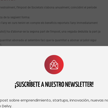
mestralment, l’Impost de Societats s’abona anualment, coincidint el període
tza de la següent forma:
 l’any en curs tenint en compte els beneficis reportats l’any immediatament
uliol) ha d’abonar-se la segona part de l’impost, una vegada deduïda la part ja
 quantitat abonada al setembre faci que la quantitat a abonar al juliol sigui
i.
ït Imposat de Societats només és un exemple dels seus nombrosos avantatges
nt d’una empresa a Andorra és igual o més complex que en altres països, alguna
 com a Espanya i Mèxic, comptant amb una extensa experiència en tots els
¡SUSCRÍBETE A NUESTRO NEWSLETTER!
m especialistes a aconseguir finançament per al teu negoci.
dorra
, des de Delvy estarem encantats d’ajudar-te.
Contacta amb el nostre equip
!
post sobre emprendimiento, startups, innovación, nuevas 
 Delvy.