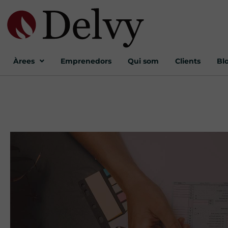
Àrees
Emprenedors
Qui som
Clients
Bl