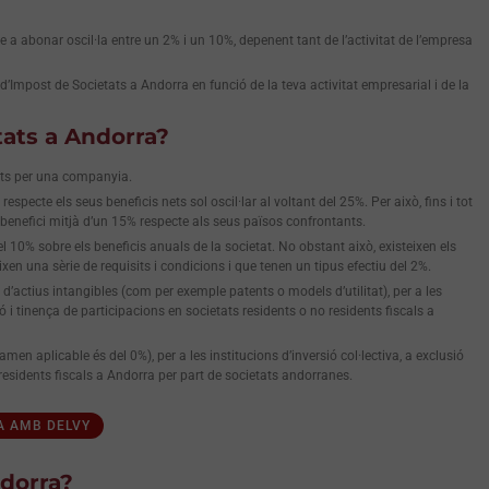
a abonar oscil·la entre un 2% i un 10%, depenent tant de l’activitat de l’empresa
’Impost de Societats a Andorra en funció de la teva activitat empresarial i de la
tats a Andorra?
uts per una companyia.
pecte els seus beneficis nets sol oscil·lar al voltant del 25%. Per això, fins i tot
 benefici mitjà d’un 15% respecte als seus països confrontants.
l 10% sobre els beneficis anuals de la societat. No obstant això, existeixen els
n una sèrie de requisits i condicions i que tenen un tipus efectiu del 2%.
ó d’actius intangibles (com per exemple patents o models d’utilitat), per a les
tió i tinença de participacions en societats residents o no residents fiscals a
en aplicable és del 0%), per a les institucions d’inversió col·lectiva, a exclusió
 residents fiscals a Andorra per part de societats andorranes.
A AMB DELVY
ndorra?