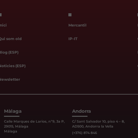
Inici
Mercantil
Qui som old
IP-IT
Blog (ESP)
Noticies (ESP)
Newsletter
Màlaga
Andorra
Calle Marques de Larios, nº9, 3a P,
C/ Sant Salvador 10, piso 4 – 8,
29015, Málaga
AD500, Andorra la Vella
Málaga
(+376) 874 846