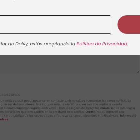
TELÈFON + CODI DE PAÍS
tter de Delvy, estás aceptando la
Política de Privacidad.
s electrònics
ar-un mitjà perquè pugui posar-se en contacte amb nosaltres i contestar les seves sol·licituds
guin ser del seu interès, fins i tot per mitjans electrònics, en cas d'acceptar la casella
al o contractual mantinguda amb vostè i l'interès legítim de Delvy.
Destinataris:
La informació
s proveïdors que ens ajuden en la prestació dels serveis.
Drets:
Podeu retirar el seu
ió, i / o portabilitat de les seves dades a l'adreça de correu electrònic info@delvy.es.
Informació
vadesa