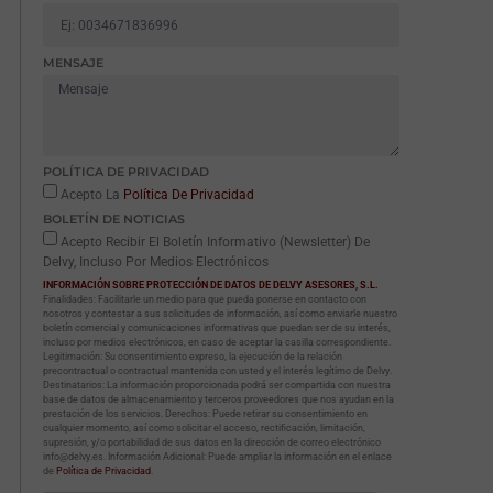
MENSAJE
POLÍTICA DE PRIVACIDAD
Acepto La
Política De Privacidad
BOLETÍN DE NOTICIAS
Acepto Recibir El Boletín Informativo (Newsletter) De
Delvy, Incluso Por Medios Electrónicos
INFORMACIÓN SOBRE PROTECCIÓN DE DATOS DE DELVY ASESORES, S.L.
Finalidades: Facilitarle un medio para que pueda ponerse en contacto con
nosotros y contestar a sus solicitudes de información, así como enviarle nuestro
boletín comercial y comunicaciones informativas que puedan ser de su interés,
incluso por medios electrónicos, en caso de aceptar la casilla correspondiente.
Legitimación: Su consentimiento expreso, la ejecución de la relación
precontractual o contractual mantenida con usted y el interés legítimo de Delvy.
Destinatarios: La información proporcionada podrá ser compartida con nuestra
base de datos de almacenamiento y terceros proveedores que nos ayudan en la
prestación de los servicios. Derechos: Puede retirar su consentimiento en
cualquier momento, así como solicitar el acceso, rectificación, limitación,
supresión, y/o portabilidad de sus datos en la dirección de correo electrónico
info@delvy.es. Información Adicional: Puede ampliar la información en el enlace
de
Política de Privacidad
.