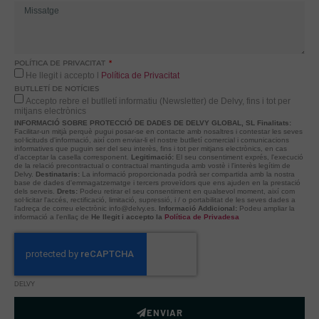
POLÍTICA DE PRIVACITAT
He llegit i accepto l
Política de Privacitat
BUTLLETÍ DE NOTÍCIES
Accepto rebre el butlletí informatiu (Newsletter) de Delvy, fins i tot per
mitjans electrònics
INFORMACIÓ SOBRE PROTECCIÓ DE DADES DE DELVY GLOBAL, SL
Finalitats:
Facilitar-un mitjà perquè pugui posar-se en contacte amb nosaltres i contestar les seves
sol·licituds d'informació, així com enviar-li el nostre butlletí comercial i comunicacions
informatives que puguin ser del seu interès, fins i tot per mitjans electrònics, en cas
d'acceptar la casella corresponent.
Legitimació:
El seu consentiment exprés, l'execució
de la relació precontractual o contractual mantinguda amb vostè i l'interès legítim de
Delvy.
Destinataris:
La informació proporcionada podrà ser compartida amb la nostra
base de dades d'emmagatzematge i tercers proveïdors que ens ajuden en la prestació
dels serveis.
Drets:
Podeu retirar el seu consentiment en qualsevol moment, així com
sol·licitar l'accés, rectificació, limitació, supressió, i / o portabilitat de les seves dades a
l'adreça de correu electrònic info@delvy.es.
Informació Addicional:
Podeu ampliar la
informació a l'enllaç de
He llegit i accepto la
Política de Privadesa
DELVY
ENVIAR