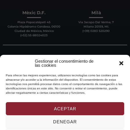
Mèxic D.F.
Milà
Plaza Popocatépetl 45
Via Jacopo Dal Verme, 7
Colonia Hipódromo Condesa, 06100
Milano 20159, MI.
Ciudad de México, México
(+39) 0283 520290
(+52) 55 68024023
Gestionar el consentimiento de
las cookies
Para ofrecer las mejores experiencias, utilizamos tecnologías como las cookies para
almacenar y/o acceder a la información del dispositivo. El consentimiento de estas
tecnologías nos permitirá procesar datos como el comportamiento de navegación o las
identificaciones únicas en este sitio. No consentir o retirar el consentimiento, puede
afectar negativamente a ciertas características y funciones.
ACEPTAR
DENEGAR