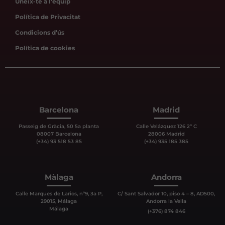
Uneix-te a l’equip
Política de Privacitat
Condicions d’ús
Política de cookies
Barcelona
Madrid
Passeig de Gràcia, 50 5a planta
Calle Velázquez 126 2º C
08007 Barcelona
28006 Madrid
(+34) 93 518 53 85
(+34) 935 185 385
Màlaga
Andorra
Calle Marques de Larios, nº9, 3a P,
C/ Sant Salvador 10, piso 4 – 8, AD500,
29015, Málaga
Andorra la Vella
Málaga
(+376) 874 846