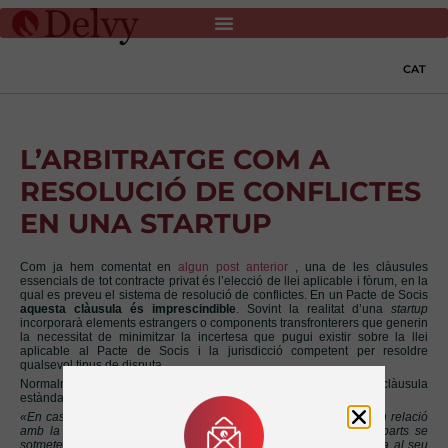
CAT
L’ARBITRATGE COM A
RESOLUCIÓ DE CONFLICTES
EN UNA STARTUP
Com ja hem comentat en
algun post anterior
, una de les clàusules
essencials de tot contracte privat és l’elecció de llei aplicable i fòrum, en la
qual es preveu el sistema de resolució de conflictes. En un Pacte de Socis
aquesta clàusula és imprescindible
. Sovint la realitat d’una
startup
incorporarà elements estrangers o components transfronterers que generin
la necessitat de minimitzar la incertesa que pugui existir sobre la llei
aplicable al Pacte de Socis i la jurisdicció competent per resoldre
qualsevol tipus de disputa.
Normalment , en qualsevol contracte privat, trobem la següent clàusula
estàndard:
«En cas de qualsevol conflicte o discrepància que pugui sorgir en relació
amb la interpretació i/o compliment del present contracte, les parts se
sotmeten expressament als Tribunals de Barcelona, amb renúncia al seu