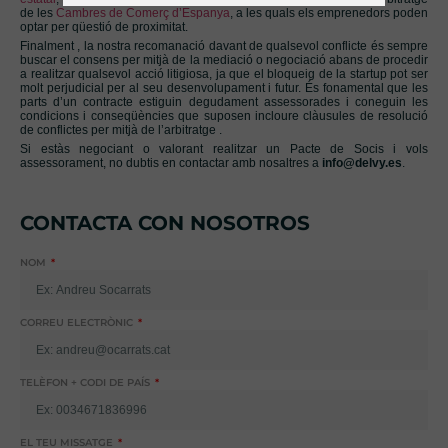
de les
Cambres de Comerç d’Espanya
, a les quals els emprenedors poden
optar per qüestió de proximitat.
Finalment , la nostra recomanació davant de qualsevol conflicte és sempre
buscar el consens per mitjà de la mediació o negociació abans de procedir
a realitzar qualsevol acció litigiosa, ja que el bloqueig de la startup pot ser
molt perjudicial per al seu desenvolupament i futur. És fonamental que les
parts d’un contracte estiguin degudament assessorades i coneguin les
condicions i conseqüències que suposen incloure clàusules de resolució
de conflictes per mitjà de l’arbitratge .
Si estàs negociant o valorant realitzar un Pacte de Socis i vols
assessorament, no dubtis en contactar amb nosaltres a
info@delvy.es
.
CONTACTA CON NOSOTROS
NOM
CORREU ELECTRÒNIC
TELÈFON + CODI DE PAÍS
EL TEU MISSATGE