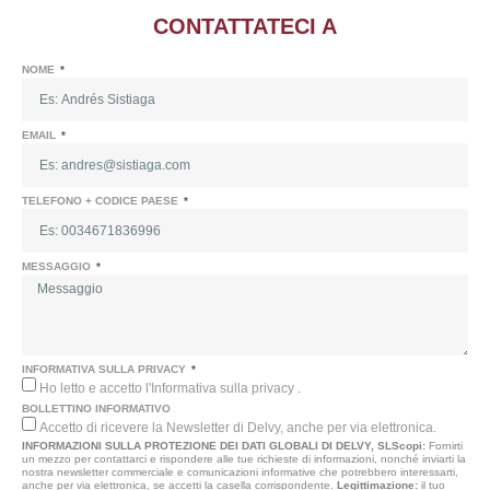
CONTATTATECI A
NOME
EMAIL
TELEFONO + CODICE PAESE
MESSAGGIO
INFORMATIVA SULLA PRIVACY
Ho letto e accetto l'Informativa sulla privacy
.
BOLLETTINO INFORMATIVO
Accetto di ricevere la Newsletter di Delvy, anche per via elettronica.
INFORMAZIONI SULLA PROTEZIONE DEI DATI GLOBALI DI DELVY, SL
Scopi:
Fornirti
un mezzo per contattarci e rispondere alle tue richieste di informazioni, nonché inviarti la
nostra newsletter commerciale e comunicazioni informative che potrebbero interessarti,
anche per via elettronica, se accetti la casella corrispondente.
Legittimazione:
il tuo