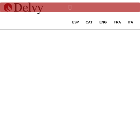
ESP
CAT
ENG
FRA
ITA