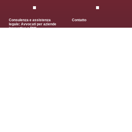
Consulenza e assistenza
Contatto
legale: Avvocati per aziende
innovative e PMI
Unisciti al team
Consulenza strategica per
startup e aziende innovative
Finanziamento delle startup
Politica sulla privacy
Condizioni di utilizzo
Dichiarazione di accessibilità