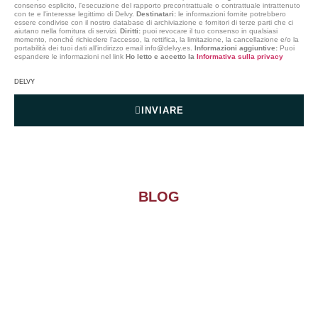
consenso esplicito, l'esecuzione del rapporto precontrattuale o contrattuale intrattenuto
con te e l'interesse legittimo di Delvy.
Destinatari:
le informazioni fornite potrebbero
essere condivise con il nostro database di archiviazione e fornitori di terze parti che ci
aiutano nella fornitura di servizi.
Diritti:
puoi revocare il tuo consenso in qualsiasi
momento, nonché richiedere l'accesso, la rettifica, la limitazione, la cancellazione e/o la
portabilità dei tuoi dati all'indirizzo email info@delvy.es.
Informazioni aggiuntive:
Puoi
espandere le informazioni nel link
Ho letto e accetto la
Informativa sulla privacy
DELVY
INVIARE
BLOG