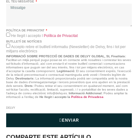
EL TEU MISSATGE
POLÍTICA DE PRIVACITAT
He llegit i accepto l
Política de Privacitat
BUTLLETÍ DE NOTÍCIES
Accepto rebre el butlletí informatiu (Newsletter) de Delvy, fins i tot per
mitjans electrònics
INFORMACIÓ SOBRE PROTECCIÓ DE DADES DE DELVY GLOBAL, SL
Finalitats:
Facilitar-un mitjà perquè pugui posar-se en contacte amb nosaltres i contestar les seves
sol·licituds d'informació, així com enviar-li el nostre butlletí comercial i comunicacions
informatives que puguin ser del seu interès, fins i tot per mitjans electrònics, en cas
d'acceptar la casella corresponent.
Legitimació:
El seu consentiment exprés, l'execució
de la relació precontractual o contractual mantinguda amb vostè i l'interès legítim de
Delvy.
Destinataris:
La informació proporcionada podrà ser compartida amb la nostra
base de dades d'emmagatzematge i tercers proveïdors que ens ajuden en la prestació
dels serveis.
Drets:
Podeu retirar el seu consentiment en qualsevol moment, així com
sol·licitar l'accés, rectificació, limitació, supressió, i / o portabilitat de les seves dades a
l'adreça de correu electrònic info@delvy.es.
Informació Addicional:
Podeu ampliar la
informació a l'enllaç de
He llegit i accepto la
Política de Privadesa
DELVY
ENVIAR
COMPARTE ESTE ARTÍCULO