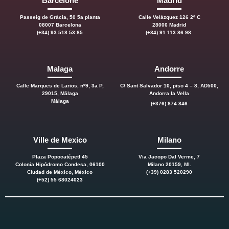
Barcelone
Madrid
Passeig de Gràcia, 50 5a planta
Calle Velázquez 126 2º C
08007 Barcelona
28006 Madrid
(+34) 93 518 53 85
(+34) 91 113 86 98
Malaga
Andorre
Calle Marques de Larios, nº9, 3a P,
C/ Sant Salvador 10, piso 4 – 8, AD500,
29015, Málaga
Andorra la Vella
Málaga
(+376) 874 846
Ville de Mexico
Milano
Plaza Popocatépetl 45
Via Jacopo Dal Verme, 7
Colonia Hipódromo Condesa, 06100
Milano 20159, MI.
Ciudad de México, México
(+39) 0283 520290
(+52) 55 68024023